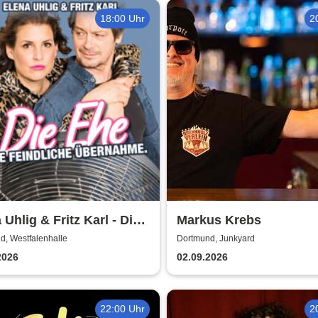
18:00 Uhr
2
 Uhlig & Fritz Karl - Die
Markus Krebs
 eine feindliche
d, Westfalenhalle
Dortmund, Junkyard
nahme
2026
02.09.2026
22:00 Uhr
2