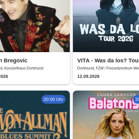
n Bregovic
VITA - Was da los? Tou
d, Konzerthaus Dortmund
Dortmund, FZW / Freizeitzentrum We
2026
12.09.2026
20:00 Uhr
2