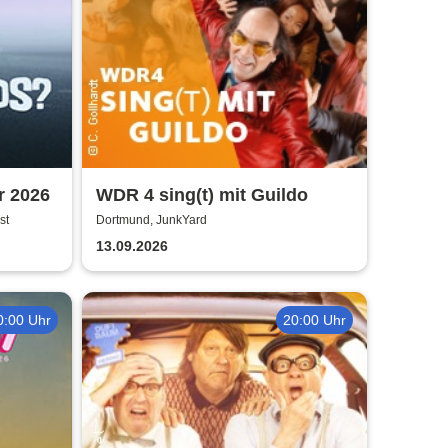
r 2026
WDR 4 sing(t) mit Guildo
st
Dortmund, JunkYard
13.09.2026
0:00 Uhr
20:00 Uhr