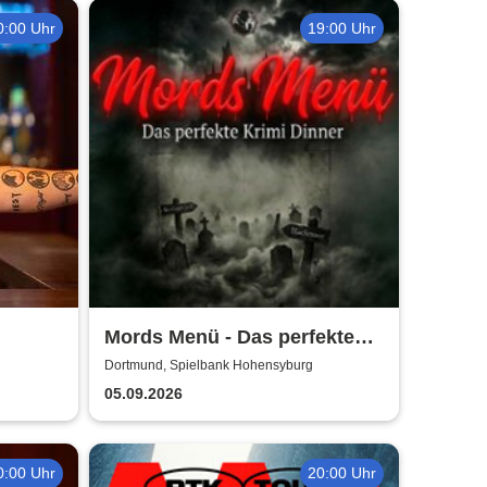
0:00 Uhr
19:00 Uhr
Mords Menü - Das perfekte
Krimi Dinner
Dortmund, Spielbank Hohensyburg
05.09.2026
0:00 Uhr
20:00 Uhr