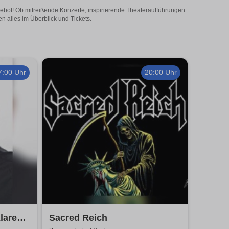
gebot! Ob mitreißende Konzerte, inspirierende Theateraufführungen
n alles im Überblick und Tickets.
7:00 Uhr
20:00 Uhr
lare
Sacred Reich