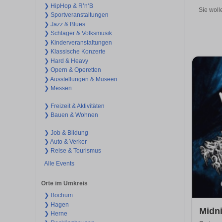
❯ HipHop & R’n‘B
Sie woll
❯ Sportveranstaltungen
❯ Jazz & Blues
❯ Schlager & Volksmusik
❯ Kinderveranstaltungen
❯ Klassische Konzerte
❯ Hard & Heavy
❯ Opern & Operetten
❯ Ausstellungen & Museen
❯ Messen
❯ Freizeit & Aktivitäten
❯ Bauen & Wohnen
❯ Job & Bildung
❯ Auto & Verker
❯ Reise & Tourismus
Alle Events
Orte im Umkreis
❯ Bochum
❯ Hagen
Midn
❯ Herne