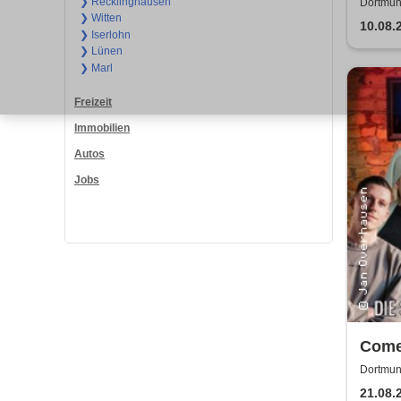
❯ Recklinghausen
Dortmun
❯ Witten
10.08.
❯ Iserlohn
❯ Lünen
❯ Marl
Freizeit
Immobilien
Autos
Jobs
Come
Come
Dortmun
21.08.