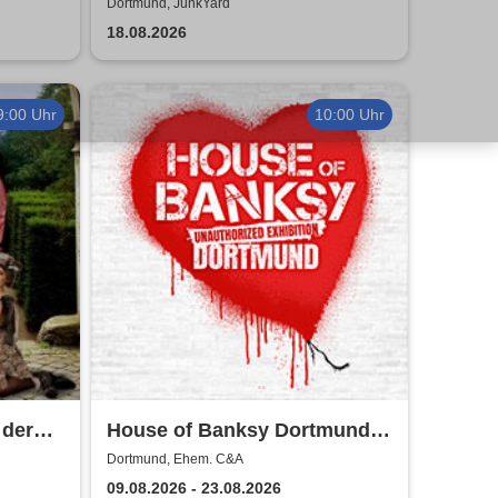
26
Dortmund, JunkYard
18.08.2026
9:00 Uhr
10:00 Uhr
 der
House of Banksy Dortmund |
Zeitfensterticket
Dortmund, Ehem. C&A
09.08.2026 - 23.08.2026