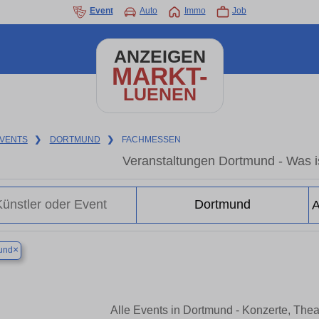
Event
Auto
Immo
Job
ANZEIGEN
MARKT-
LUENEN
VENTS
❯
DORTMUND
❯
FACHMESSEN
Veranstaltungen Dortmund - Was i
×
und
Alle Events in Dortmund - Konzerte, The