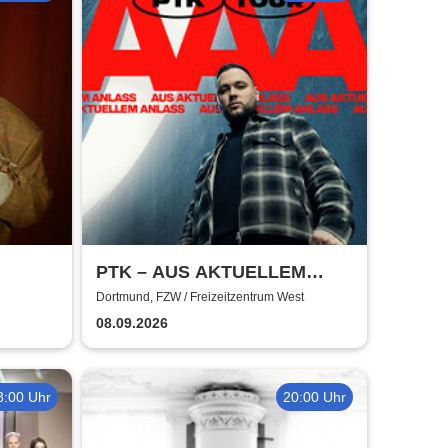
PTK – AUS AKTUELLEM
ANLASS
Dortmund, FZW / Freizeitzentrum West
08.09.2026
8:00 Uhr
20:00 Uhr