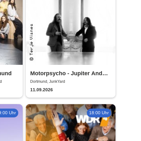
mund
Motorpsycho - Jupiter And
Beyond The Infinite Tour 2026
d
Dortmund, JunkYard
11.09.2026
9:00 Uhr
18:00 Uhr