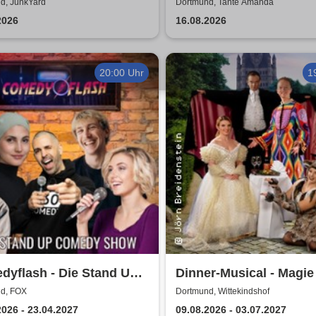
Kante im Biergarten 20
d, JunkYard
Dortmund, Tante Amanda
2026
16.08.2026
20:00 Uhr
1
dyflash - Die Stand Up
Dinner-Musical - Magie
dy Show in Dortmund
Melodie
d, FOX
Dortmund, Wittekindshof
2026 - 23.04.2027
09.08.2026 - 03.07.2027