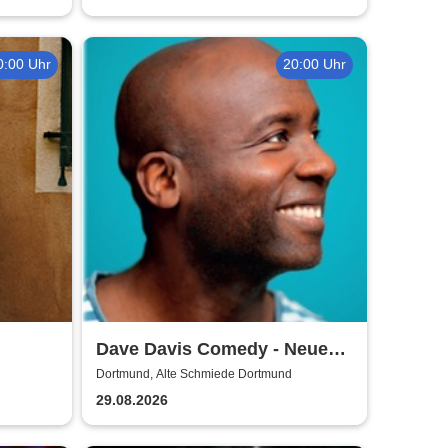
0:00 Uhr
20:00 Uhr
Dave Davis Comedy - Neue
Show
Dortmund, Alte Schmiede Dortmund
29.08.2026