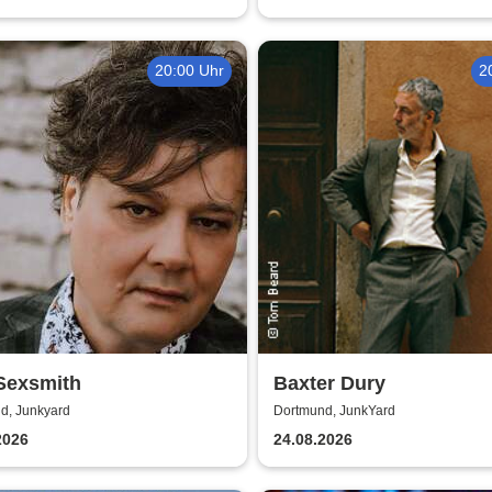
20:00 Uhr
2
Sexsmith
Baxter Dury
d, Junkyard
Dortmund, JunkYard
2026
24.08.2026