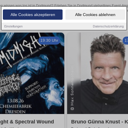
en wissen was los ist in Dortmund? Erleben Sie in Dortmund vielseitiges Event-An
oder aufregende Veranstaltungen in Dortmund – hier finde
Alle Cookies akzeptieren
Alle Cookies ablehnen
Einstellungen
Datenschutzerklärung
19:30 Uhr
1
ight & Spectral Wound
Bruno Günna Knust - K