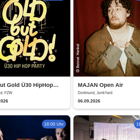
but Gold Ü30 HipHop
MAJAN Open Air
d, FZW
Dortmund, JunkYard
2026
06.09.2026
18:00 Uhr
1