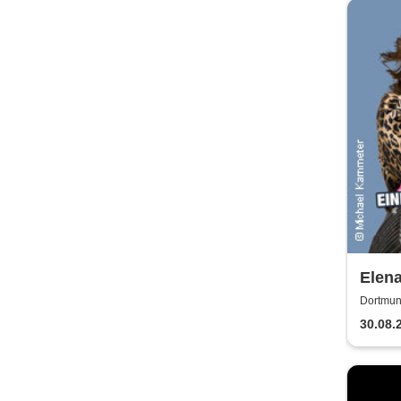
Elena
Ehe -
Dortmun
Über
30.08.