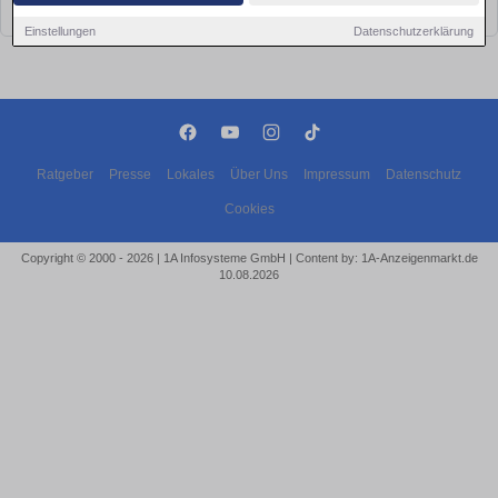
bald wieder vorbei!
Einstellungen
Datenschutzerklärung
Ratgeber
Presse
Lokales
Über Uns
Impressum
Datenschutz
Cookies
Copyright © 2000 - 2026 | 1A Infosysteme GmbH | Content by: 1A-Anzeigenmarkt.de
10.08.2026