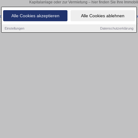
Kapitalanlage oder zur Vermietung – hier finden Sie Ihre Immobi
Alle Cookies akzeptieren
Alle Cookies ablehnen
onnten wir derzeit keine passenden Objekte finden. Schauen Sie bald wieder vo
Einstellungen
Datenschutzerklärung