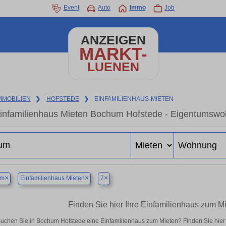
Event
Auto
Immo
Job
ANZEIGEN
MARKT-
LUENEN
MMOBILIEN
❯
HOFSTEDE
❯
EINFAMILIENHAUS-MIETEN
infamilienhaus Mieten Bochum Hofstede - Eigentumswoh
×
×
×
um
Einfamilienhaus Mieten
7
Finden Sie hier Ihre Einfamilienhaus zum 
uchen Sie in Bochum Hofstede eine Einfamilienhaus zum Mieten? Finden Sie hie