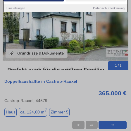
Einstellungen
Datenschutzerklärung
1 / 1
Doppelhaushälfte in Castrop-Rauxel
365.000 €
Castrop-Rauxel, 44579
Haus
ca. 124,00 m²
Zimmer 5
★
➦
➜