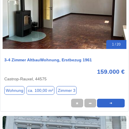
1 / 20
3-4 Zimmer AltbauWohnung, Erstbezug 1961
159.000 €
Castrop-Rauxel, 44575
Wohnung
ca. 100,00 m²
Zimmer 3
★
➦
➜