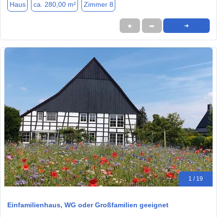
Haus
ca. 280,00 m²
Zimmer 8
★
➦
➜
1 / 19
Einfamilienhaus, WG oder Großfamilien geeignet