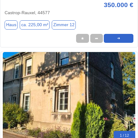
350.000 €
Castrop-Rauxel, 44577
Haus
ca. 225,00 m²
Zimmer 12
★
➦
➜
1 / 12