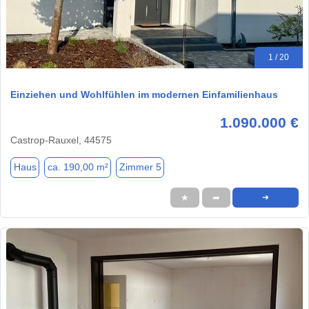
1 / 20
Einziehen und Wohlfühlen im modernen Einfamilienhaus
1.090.000 €
Castrop-Rauxel, 44575
Haus
ca. 190,00 m²
Zimmer 5
★
➦
➜