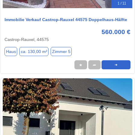
1 / 11
Immobilie Verkauf Castrop-Rauxel 44575 Doppelhaus-Hälfte
560.000 €
Castrop-Rauxel, 44575
Haus
ca. 130,00 m²
Zimmer 5
★
➦
➜