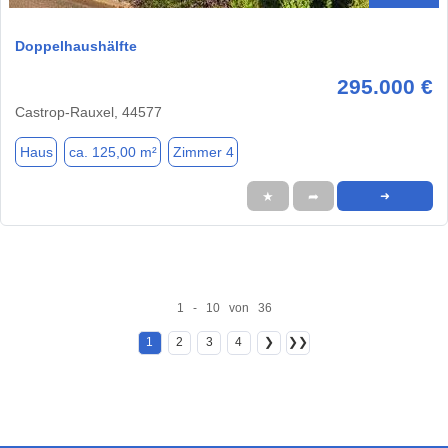
Doppelhaushälfte
295.000 €
Castrop-Rauxel, 44577
Haus
ca. 125,00 m²
Zimmer 4
★
➦
➜
1 - 10 von 36
1
2
3
4
❯
❯❯