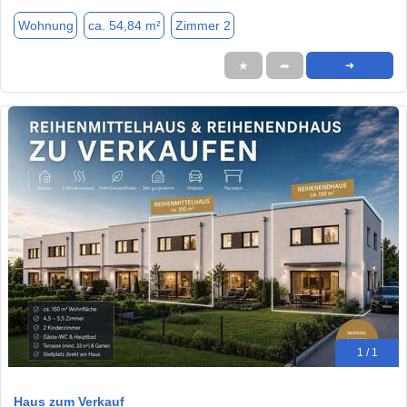
Wohnung
ca. 54,84 m²
Zimmer 2
★
➦
➜
1 / 1
Haus zum Verkauf