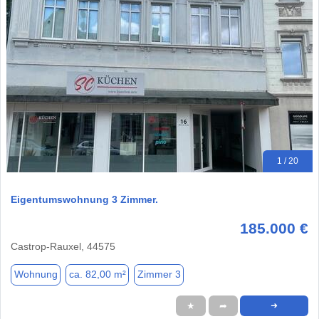
1 / 20
Eigentumswohnung 3 Zimmer.
185.000 €
Castrop-Rauxel, 44575
Wohnung
ca. 82,00 m²
Zimmer 3
★
➦
➜