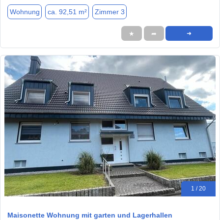
Wohnung
ca. 92,51 m²
Zimmer 3
★
➦
➜
1 / 20
Maisonette Wohnung mit garten und Lagerhallen