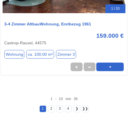
1 / 20
3-4 Zimmer AltbauWohnung, Erstbezug 1961
159.000 €
Castrop-Rauxel, 44575
Wohnung
ca. 100,00 m²
Zimmer 3
★
➦
➜
1 - 10 von 36
1
2
3
4
❯
❯❯