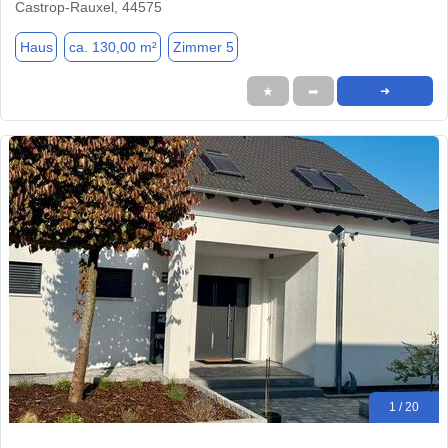
Castrop-Rauxel, 44575
Haus
ca. 130,00 m²
Zimmer 5
★
➦
➜
1 / 20