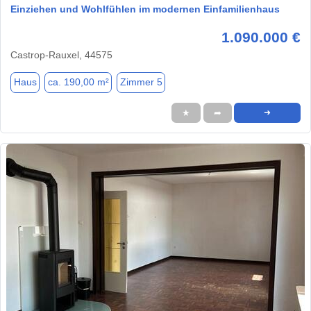
Einziehen und Wohlfühlen im modernen Einfamilienhaus
1.090.000 €
Castrop-Rauxel, 44575
Haus
ca. 190,00 m²
Zimmer 5
★
➦
➜