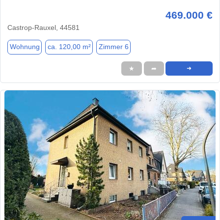
469.000 €
Castrop-Rauxel, 44581
Wohnung
ca. 120,00 m²
Zimmer 6
★
➦
➜