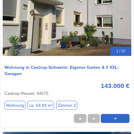
1 / 15
Wohnung in Castrop-Schwerin: Eigener Garten & 2 XXL-
Garagen
143.000 €
Castrop-Rauxel, 44575
Wohnung
ca. 54,84 m²
Zimmer 2
★
➦
➜