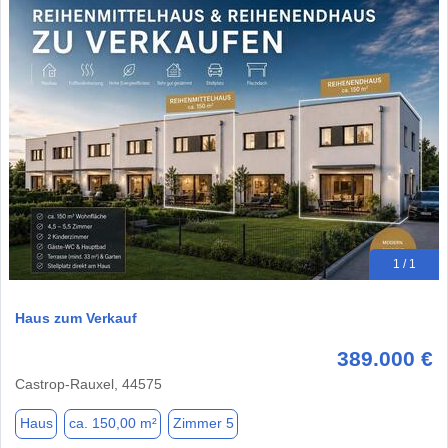
1 / 1
Haus zum Verkauf
389.000 €
Castrop-Rauxel, 44575
Haus
ca. 150,00 m²
Zimmer 5