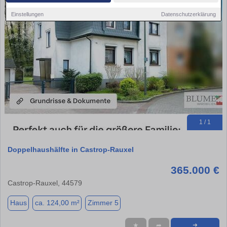
Einstellungen
Datenschutzerklärung
1 / 1
Doppelhaushälfte in Castrop-Rauxel
365.000 €
Castrop-Rauxel, 44579
Haus
ca. 124,00 m²
Zimmer 5
★
➦
➜