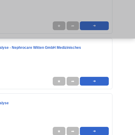
★
➦
➜
Dialyse - Nephrocare Witten GmbH Medizinisches
★
➦
➜
ialyse
★
➦
➜