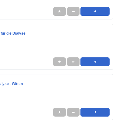
★
➦
➜
für die Dialyse
★
➦
➜
alyse - Witten
★
➦
➜