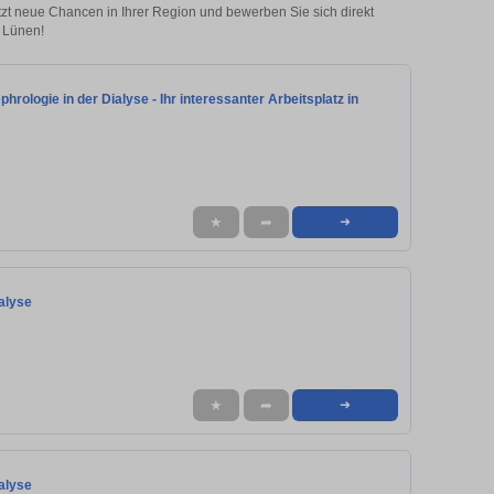
etzt neue Chancen in Ihrer Region und bewerben Sie sich direkt
n Lünen!
rologie in der Dialyse - Ihr interessanter Arbeitsplatz in
★
➦
➜
ialyse
★
➦
➜
ialyse