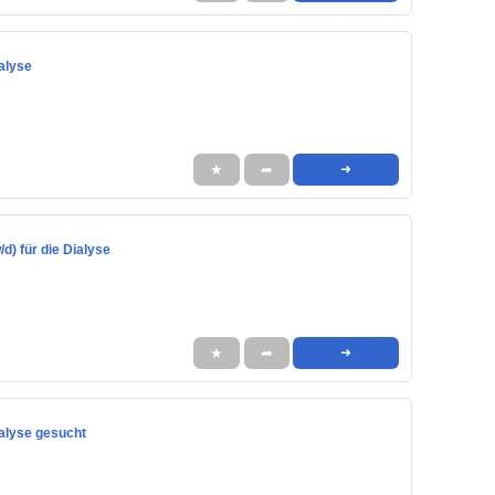
ialyse
★
➦
➜
d) für die Dialyse
★
➦
➜
ialyse gesucht