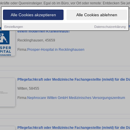
kräfte oder Quereinsteiger. Egal ob im Büro, vor Ort oder remote: Entdecken Sie j
auf passende Dialyse-Stellen i
Alle Cookies akzeptieren
Alle Cookies ablehnen
Examinierte:r Gesundheits- und Krankenpfleger:in (m/w/d) für die Neph
Einstellungen
Datenschutzerklärung
einem modernen Krankenhaus!
Recklinghausen, 45659
Firma:
Prosper-Hospital in Recklinghausen
Pflegefachkraft oder Medizinische Fachangestellte (m/w/d) für die D
Witten, 58455
Firma:
Nephrocare Witten GmbH Medizinisches Versorgungszentrum
Pflegefachkraft oder Medizinische Fachangestellte (m/w/d) für die D