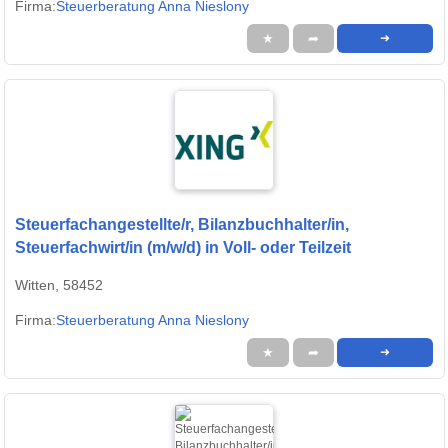
Firma:
Steuerberatung Anna Nieslony
★
➦
➜
Steuerfachangestellte/r, Bilanzbuchhalter/in,
Steuerfachwirt/in (m/w/d) in Voll- oder Teilzeit
Witten, 58452
Firma:
Steuerberatung Anna Nieslony
★
➦
➜