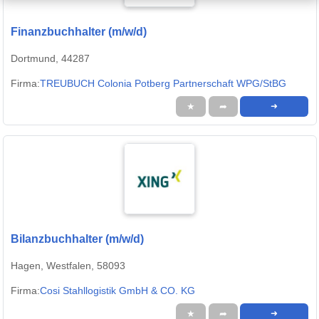
Finanzbuchhalter (m/w/d)
Dortmund, 44287
Firma:
TREUBUCH Colonia Potberg Partnerschaft WPG/StBG
★
➦
➜
Bilanzbuchhalter (m/w/d)
Hagen, Westfalen, 58093
Firma:
Cosi Stahllogistik GmbH & CO. KG
★
➦
➜