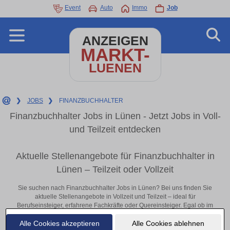
Event
Auto
Immo
Job
ANZEIGEN
MARKT-
LUENEN
❯
JOBS
❯
FINANZBUCHHALTER
Finanzbuchhalter Jobs in Lünen - Jetzt Jobs in Voll-
und Teilzeit entdecken
Aktuelle Stellenangebote für Finanzbuchhalter in
Lünen – Teilzeit oder Vollzeit
Sie suchen nach Finanzbuchhalter Jobs in Lünen? Bei uns finden Sie
aktuelle Stellenangebote in Vollzeit und Teilzeit – ideal für
Berufseinsteiger, erfahrene Fachkräfte oder Quereinsteiger. Egal ob im
Büro, vor Ort oder remote: Entdecken Sie jetzt neue Chancen in Ihrer
Alle Cookies akzeptieren
Alle Cookies ablehnen
Region und bewerben Sie sich direkt auf passende Finanzbuchhalter-