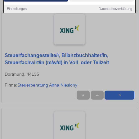
Stellen in Lünen!
Einstellungen
Datenschutzerklärung
Steuerfachangestellte/r, Bilanzbuchhalter/in,
Steuerfachwirt/in (m/w/d) in Voll- oder Teilzeit
Dortmund, 44135
Firma:
Steuerberatung Anna Nieslony
★
➦
➜