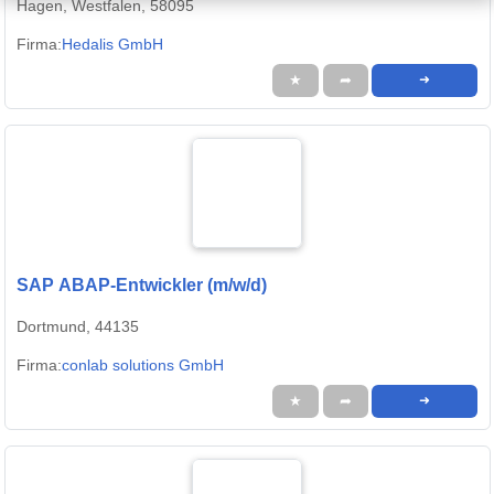
Hagen, Westfalen, 58095
Firma:
Hedalis GmbH
★
➦
➜
SAP ABAP-Entwickler (m/w/d)
Dortmund, 44135
Firma:
conlab solutions GmbH
★
➦
➜