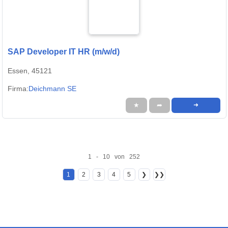
SAP Developer IT HR (m/w/d)
Essen, 45121
Firma:
Deichmann SE
★
➦
➜
1 - 10 von 252
1
2
3
4
5
❯
❯❯