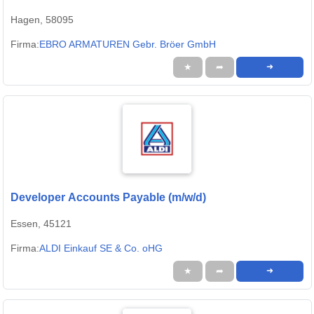
Hagen, 58095
Firma:
EBRO ARMATUREN Gebr. Bröer GmbH
★
➦
➜
Developer Accounts Payable (m/w/d)
Essen, 45121
Firma:
ALDI Einkauf SE & Co. oHG
★
➦
➜