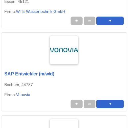
Essen, 45121
Firma:
WTE Wassertechnik GmbH
★
➦
➜
SAP Entwickler (m/w/d)
Bochum, 44787
Firma:
Vonovia
★
➦
➜