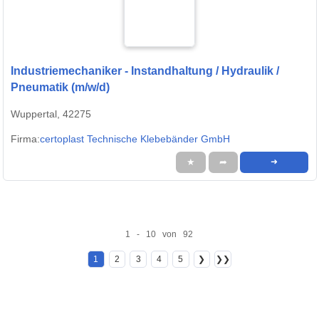
Industriemechaniker - Instandhaltung / Hydraulik /
Pneumatik (m/w/d)
Wuppertal, 42275
Firma:
certoplast Technische Klebebänder GmbH
★
➦
➜
1 - 10 von 92
1
2
3
4
5
❯
❯❯