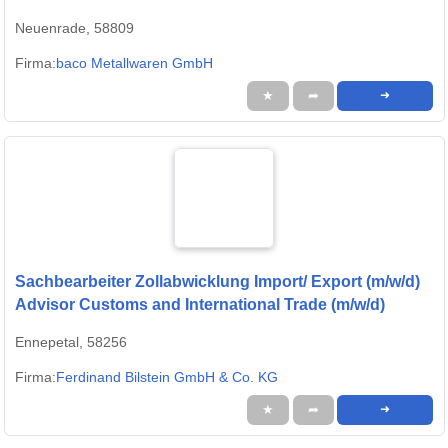
Neuenrade, 58809
Firma:
baco Metallwaren GmbH
★
➦
➜
Sachbearbeiter Zollabwicklung Import/ Export (m/w/d)
Advisor Customs and International Trade (m/w/d)
Ennepetal, 58256
Firma:
Ferdinand Bilstein GmbH & Co. KG
★
➦
➜