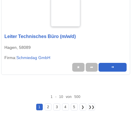
Leiter Technisches Büro (m/w/d)
Hagen, 58089
Firma:
Schmiedag GmbH
★
➦
➜
1 - 10 von 500
1
2
3
4
5
❯
❯❯