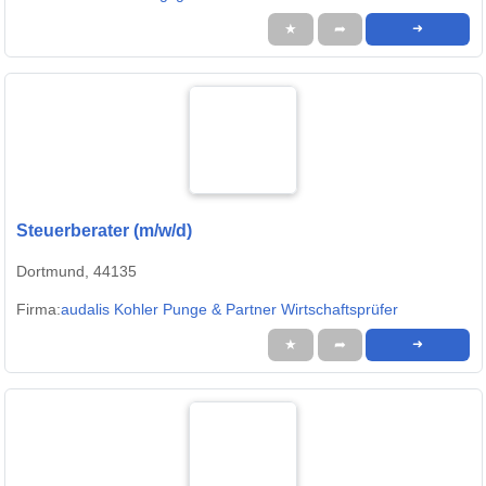
★
➦
➜
Steuerberater (m/w/d)
Dortmund, 44135
Firma:
audalis Kohler Punge & Partner Wirtschaftsprüfer
★
➦
➜