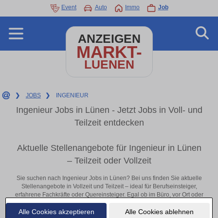
Event
Auto
Immo
Job
ANZEIGEN
MARKT-
LUENEN
❯
JOBS
❯
INGENIEUR
Ingenieur Jobs in Lünen - Jetzt Jobs in Voll- und
Teilzeit entdecken
Aktuelle Stellenangebote für Ingenieur in Lünen
– Teilzeit oder Vollzeit
Sie suchen nach Ingenieur Jobs in Lünen? Bei uns finden Sie aktuelle
Stellenangebote in Vollzeit und Teilzeit – ideal für Berufseinsteiger,
erfahrene Fachkräfte oder Quereinsteiger. Egal ob im Büro, vor Ort oder
remote: Entdecken Sie jetzt neue Chancen in Ihrer Region und
Alle Cookies akzeptieren
Alle Cookies ablehnen
bewerben Sie sich direkt auf passende Ingenieur-Stellen in Lünen!