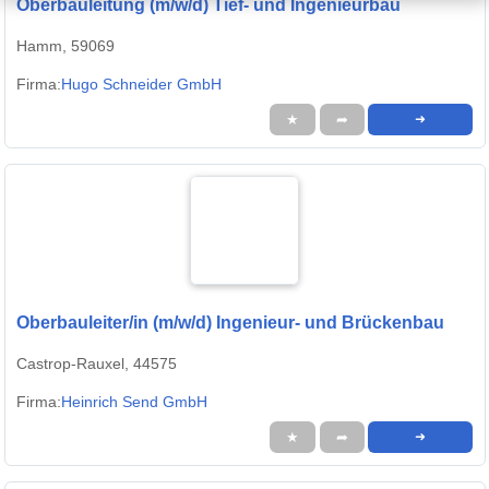
Oberbauleitung (m/w/d) Tief- und Ingenieurbau
Hamm, 59069
Firma:
Hugo Schneider GmbH
★
➦
➜
Oberbauleiter/in (m/w/d) Ingenieur- und Brückenbau
Castrop-Rauxel, 44575
Firma:
Heinrich Send GmbH
★
➦
➜