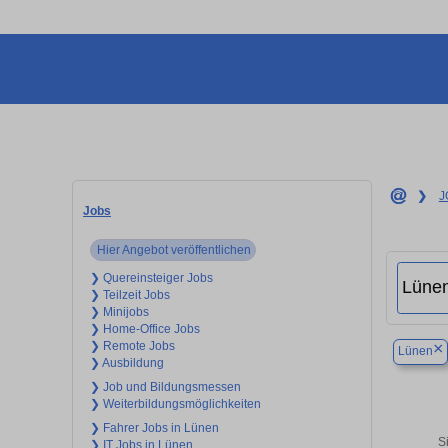
❯
J
Jobs
Hier Angebot veröffentlichen
❯ Quereinsteiger Jobs
❯ Teilzeit Jobs
❯ Minijobs
❯ Home-Office Jobs
❯ Remote Jobs
×
Lünen
❯ Ausbildung
❯ Job und Bildungsmessen
❯ Weiterbildungsmöglichkeiten
❯ Fahrer Jobs in Lünen
S
❯ IT Jobs in Lünen