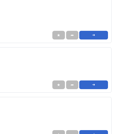
★
➦
➜
★
➦
➜