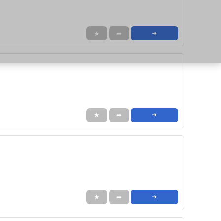
★
➦
➜
★
➦
➜
★
➦
➜