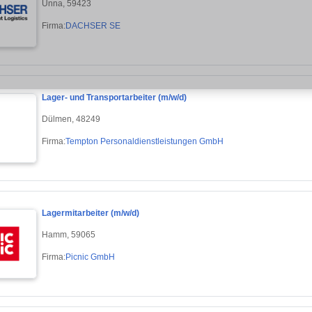
Unna, 59423
Firma:
DACHSER SE
Lager- und Transportarbeiter (m/w/d)
Dülmen, 48249
Firma:
Tempton Personaldienstleistungen GmbH
Lagermitarbeiter (m/w/d)
Hamm, 59065
Firma:
Picnic GmbH