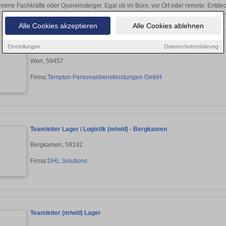
hrene Fachkräfte oder Quereinsteiger. Egal ob im Büro, vor Ort oder remote: Entd
sich direkt auf passende Lagermitarbeiter
Alle Cookies akzeptieren
Alle Cookies ablehnen
Lager- und Transportarbeiter (m/w/d)
Einstellungen
Datenschutzerklärung
Werl, 59457
Firma:
Tempton Personaldienstleistungen GmbH
Teamleiter Lager / Logistik (m/w/d) - Bergkamen
Bergkamen, 59192
Firma:
DHL Solutions
Teamleiter (m/w/d) Lager