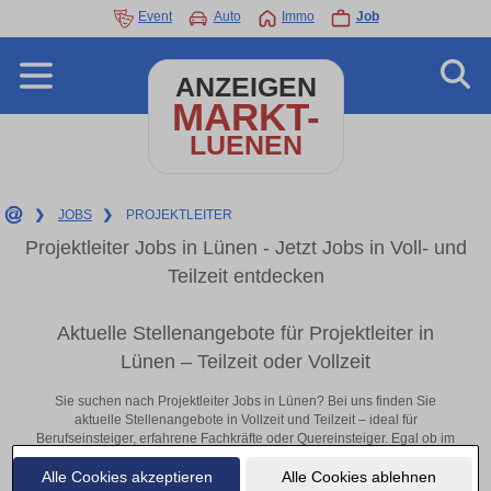
Event
Auto
Immo
Job
ANZEIGEN
MARKT-
LUENEN
❯
JOBS
❯
PROJEKTLEITER
Projektleiter Jobs in Lünen - Jetzt Jobs in Voll- und
Teilzeit entdecken
Aktuelle Stellenangebote für Projektleiter in
Lünen – Teilzeit oder Vollzeit
Sie suchen nach Projektleiter Jobs in Lünen? Bei uns finden Sie
aktuelle Stellenangebote in Vollzeit und Teilzeit – ideal für
Berufseinsteiger, erfahrene Fachkräfte oder Quereinsteiger. Egal ob im
Büro, vor Ort oder remote: Entdecken Sie jetzt neue Chancen in Ihrer
Alle Cookies akzeptieren
Alle Cookies ablehnen
Region und bewerben Sie sich direkt auf passende Projektleiter-Stellen