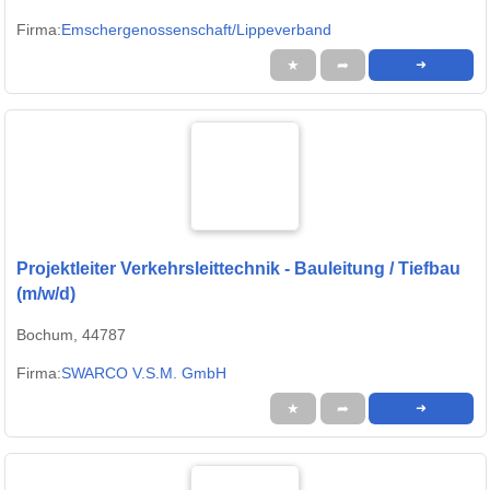
Firma:
Emschergenossenschaft/Lippeverband
★
➦
➜
Projektleiter Verkehrsleittechnik - Bauleitung / Tiefbau
(m/w/d)
Bochum, 44787
Firma:
SWARCO V.S.M. GmbH
★
➦
➜