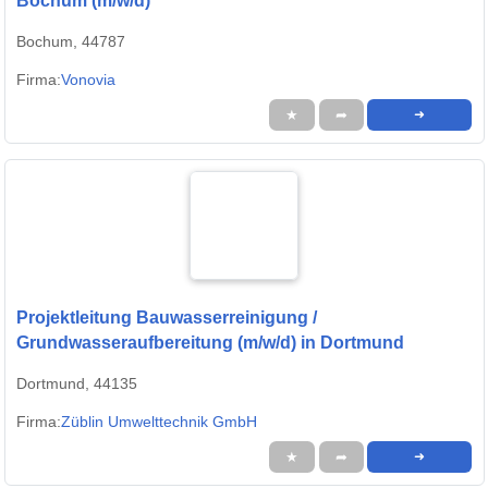
Bochum (m/w/d)
Bochum, 44787
Firma:
Vonovia
★
➦
➜
Projektleitung Bauwasserreinigung /
Grundwasseraufbereitung (m/w/d) in Dortmund
Dortmund, 44135
Firma:
Züblin Umwelttechnik GmbH
★
➦
➜