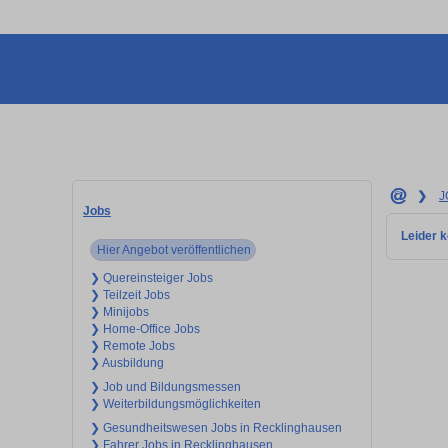
❯
J
Jobs
Leider k
Hier Angebot veröffentlichen
❯ Quereinsteiger Jobs
❯ Teilzeit Jobs
❯ Minijobs
❯ Home-Office Jobs
❯ Remote Jobs
❯ Ausbildung
❯ Job und Bildungsmessen
❯ Weiterbildungsmöglichkeiten
❯ Gesundheitswesen Jobs in Recklinghausen
❯ Fahrer Jobs in Recklinghausen