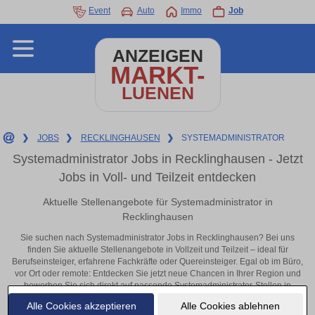
Event
Auto
Immo
Job
ANZEIGEN
MARKT-
LUENEN
❯
JOBS
❯
RECKLINGHAUSEN
❯
SYSTEMADMINISTRATOR
Systemadministrator Jobs in Recklinghausen - Jetzt
Jobs in Voll- und Teilzeit entdecken
Aktuelle Stellenangebote für Systemadministrator in
Recklinghausen
Sie suchen nach Systemadministrator Jobs in Recklinghausen? Bei uns
finden Sie aktuelle Stellenangebote in Vollzeit und Teilzeit – ideal für
Berufseinsteiger, erfahrene Fachkräfte oder Quereinsteiger. Egal ob im Büro,
vor Ort oder remote: Entdecken Sie jetzt neue Chancen in Ihrer Region und
bewerben Sie sich direkt auf passende Systemadministrator-Stellen in
Recklinghausen!
Alle Cookies akzeptieren
Alle Cookies ablehnen