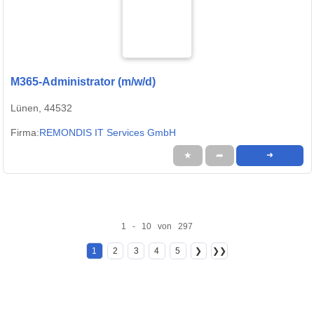
M365-Administrator (m/w/d)
Lünen, 44532
Firma:
REMONDIS IT Services GmbH
★
➦
➜
1 - 10 von 297
1
2
3
4
5
❯
❯❯