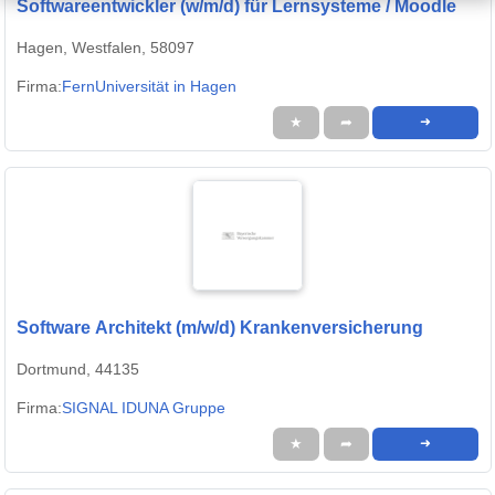
Softwareentwickler (w/m/d) für Lernsysteme / Moodle
Hagen, Westfalen, 58097
Firma:
FernUniversität in Hagen
★
➦
➜
Software Architekt (m/w/d) Krankenversicherung
Dortmund, 44135
Firma:
SIGNAL IDUNA Gruppe
★
➦
➜