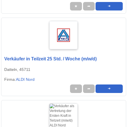
★
➦
➜
Verkäufer in Teilzeit 25 Std. / Woche (m/w/d)
Datteln, 45711
Firma:
ALDI Nord
★
➦
➜