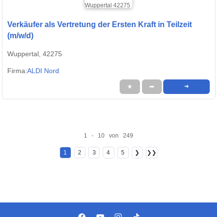
Verkäufer als Vertretung der Ersten Kraft in Teilzeit
(m/w/d)
Wuppertal, 42275
Firma:
ALDI Nord
★
➦
➜
1 - 10 von 249
1
2
3
4
5
❯
❯❯