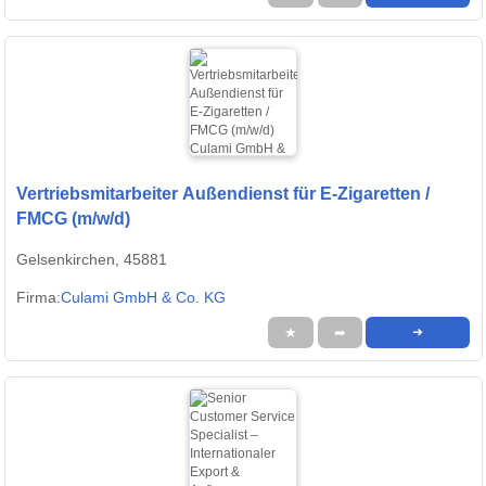
Vertriebsmitarbeiter Außendienst für E-Zigaretten /
FMCG (m/w/d)
Gelsenkirchen, 45881
Firma:
Culami GmbH & Co. KG
★
➦
➜