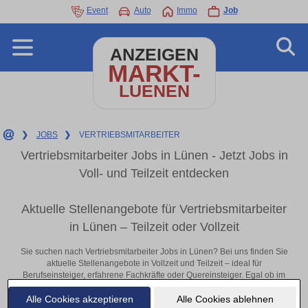
Event
Auto
Immo
Job
ANZEIGEN
MARKT-
LUENEN
❯
JOBS
❯
VERTRIEBSMITARBEITER
Vertriebsmitarbeiter Jobs in Lünen - Jetzt Jobs in
Voll- und Teilzeit entdecken
Aktuelle Stellenangebote für Vertriebsmitarbeiter
in Lünen – Teilzeit oder Vollzeit
Sie suchen nach Vertriebsmitarbeiter Jobs in Lünen? Bei uns finden Sie
aktuelle Stellenangebote in Vollzeit und Teilzeit – ideal für
Berufseinsteiger, erfahrene Fachkräfte oder Quereinsteiger. Egal ob im
Büro, vor Ort oder remote: Entdecken Sie jetzt neue Chancen in Ihrer
Alle Cookies akzeptieren
Alle Cookies ablehnen
Region und bewerben Sie sich direkt auf passende Vertriebsmitarbeiter-