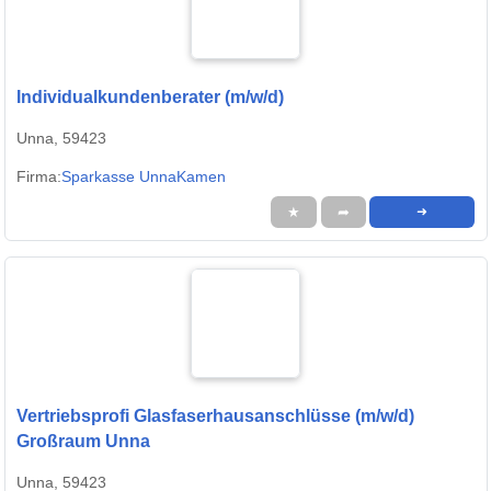
Individualkundenberater (m/w/d)
Unna, 59423
Firma:
Sparkasse UnnaKamen
★
➦
➜
Vertriebsprofi Glasfaserhausanschlüsse (m/w/d)
Großraum Unna
Unna, 59423