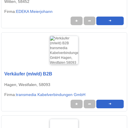
Witten, 58452
Firma:
EDEKA Meierjohann
★
➦
➜
Verkäufer (m/w/d) B2B
Hagen, Westfalen, 58093
Firma:
transmedia Kabelverbindungen GmbH
★
➦
➜