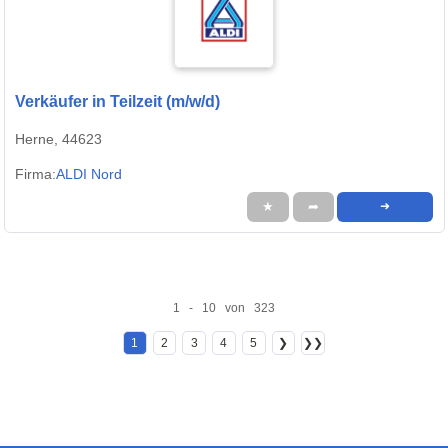
Verkäufer in Teilzeit (m/w/d)
Herne, 44623
Firma:
ALDI Nord
★
➦
➜
1 - 10 von 323
1
2
3
4
5
❯
❯❯