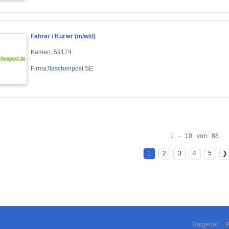
Fahrer / Kurier (m/w/d)
Kamen, 59174
Firma:
flaschenpost SE
1 - 10 von 88
1
2
3
4
5
❯
Ratgeber
P