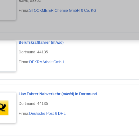
Balve, 58802
Firma:
STOCKMEIER Chemie GmbH & Co. KG
Berufskraftfahrer (m/w/d)
Dortmund, 44135
Firma:
DEKRA Arbeit GmbH
Lkw Fahrer Nahverkehr (m/w/d) in Dortmund
Dortmund, 44135
Firma:
Deutsche Post & DHL