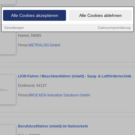
Alle Cookies akzeptieren
Alle Cookies ablehnen
Berufskraftfahrer für Lebendvieh (m/w/d)
Einstellungen
Datenschutzerklärung
Hamm, 59065
Firma:
WETRALOG GmbH
LKW-Fahrer / Maschinenführer (m/w/d) - Saug- & Luftfördertechnik
Dortmund, 44137
Firma:
BROCKEN Industrial Solutions GmbH
Berufskraftfahrer (m/w/d) im Nahverkehr