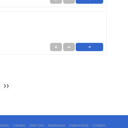
★
➦
➜
❯❯
resse
Lokales
Über Uns
Impressum
Datenschutz
Cookies