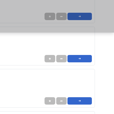
★
➦
➜
★
➦
➜
★
➦
➜