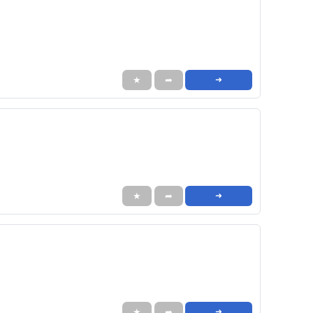
★
➦
➜
★
➦
➜
★
➦
➜