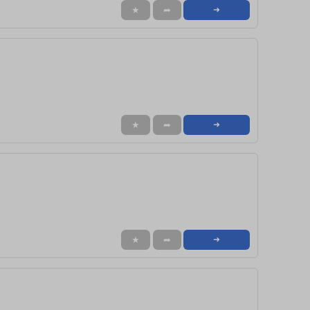
★
➦
➜
★
➦
➜
★
➦
➜