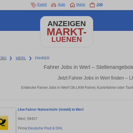
Event
Auto
Immo
Job
ANZEIGEN
MARKT-
LUENEN
OBS
❯
WERL
❯
FAHRER
Fahrer Jobs in Werl – Stellenangebot
Jetzt Fahrer Jobs in Werl finden – 
Entdecke Fahrer Jobs in Werl! Ob LKW-Fahrer, Kurierfahrer oder Taxifa
Lkw Fahrer Nahverkehr (m/w/d) in Werl
Werl, 59457
Firma:
Deutsche Post & DHL