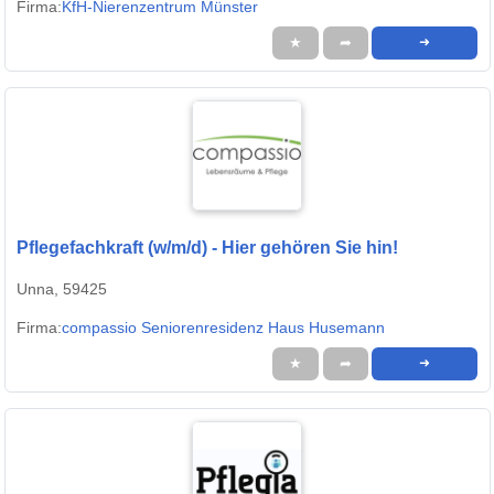
Firma:
KfH-Nierenzentrum Münster
★
➦
➜
Pflegefachkraft (w/m/d) - Hier gehören Sie hin!
Unna, 59425
Firma:
compassio Seniorenresidenz Haus Husemann
★
➦
➜