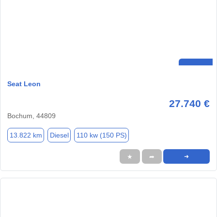
Seat Leon
27.740 €
Bochum, 44809
13.822 km
Diesel
110 kw (150 PS)
★
➦
➜