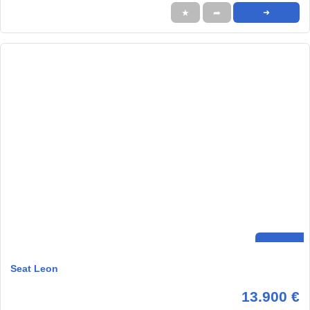
★
➦
➜
Seat Leon
13.900 €