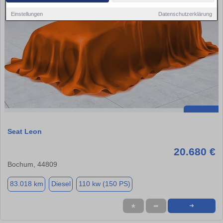
Einstellungen
Datenschutzerklärung
Seat Leon
20.680 €
Bochum, 44809
83.018 km
Diesel
110 kw (150 PS)
★
➦
➜