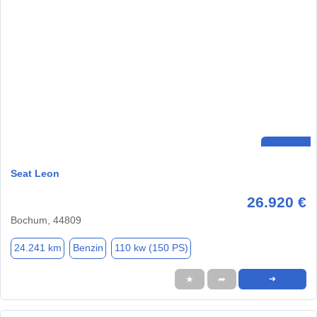
Seat Leon
26.920 €
Bochum, 44809
24.241 km
Benzin
110 kw (150 PS)
★
➦
➜