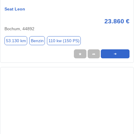
Seat Leon
23.860 €
Bochum, 44892
53.130 km
Benzin
110 kw (150 PS)
★
➦
➜