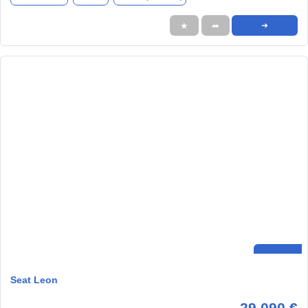
★
➦
➜
Seat Leon
29.090 €