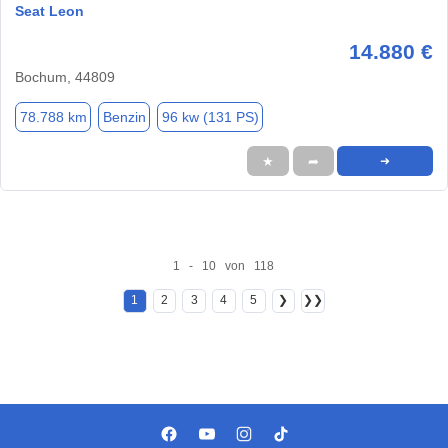
Seat Leon
14.880 €
Bochum, 44809
78.788 km
Benzin
96 kw (131 PS)
★
➦
➜
1 - 10 von 118
1
2
3
4
5
❯
❯❯