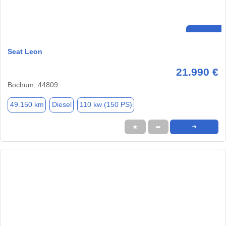
Seat Leon
21.990 €
Bochum, 44809
49.150 km
Diesel
110 kw (150 PS)
★
➦
➜