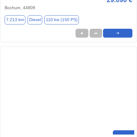
Bochum, 44809
7.213 km
Diesel
110 kw (150 PS)
★
➦
➜