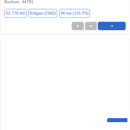
Bochum, 44791
52.776 km
Erdgas (CNG)
96 kw (131 PS)
★
➦
➜