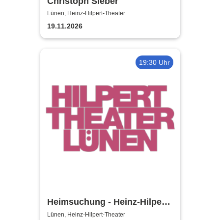
Christoph Sieber
Lünen, Heinz-Hilpert-Theater
19.11.2026
19:30 Uhr
Heimsuchung - Heinz-Hilpert-
Theater
Lünen, Heinz-Hilpert-Theater