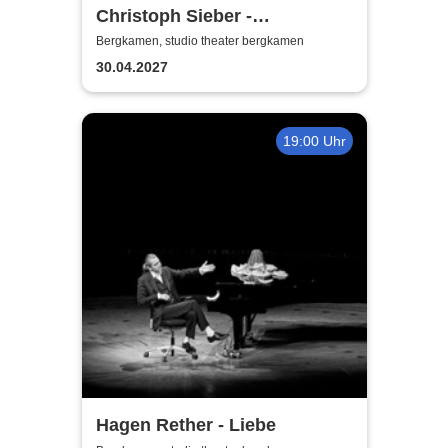
Christoph Sieber -
Weitermachen!
Bergkamen, studio theater bergkamen
30.04.2027
19:00 Uhr
Hagen Rether - Liebe