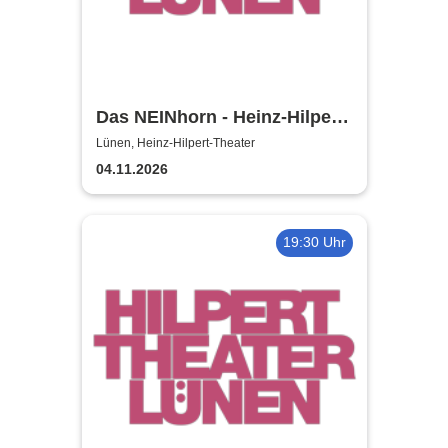
Das NEINhorn - Heinz-Hilpert-
Theater
Lünen, Heinz-Hilpert-Theater
04.11.2026
19:30 Uhr