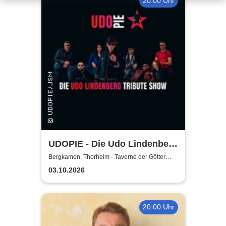
20:00 Uhr
UDOPIE - Die Udo Lindenberg
Tribute Show
Bergkamen, Thorheim - Taverne der Götter
Bergkamen
03.10.2026
20:00 Uhr