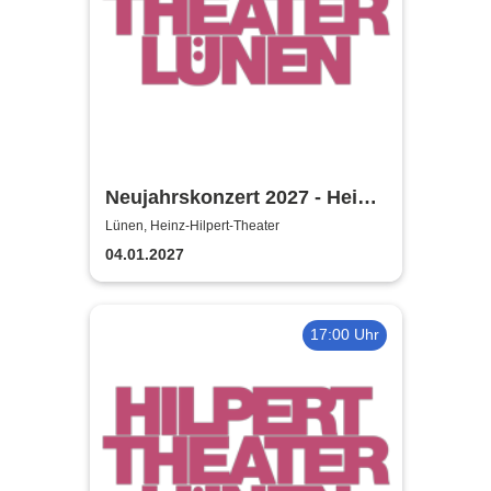
Neujahrskonzert 2027 - Heinz-
Hilpert-Theater
Lünen, Heinz-Hilpert-Theater
04.01.2027
17:00 Uhr