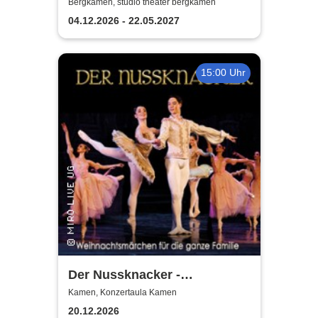
Bergkamen, studio theater bergkamen
04.12.2026 - 22.05.2027
15:00 Uhr
Der Nussknacker -
Zauberhaftes
Kamen, Konzertaula Kamen
Weihnachtsballett für Jung
20.12.2026