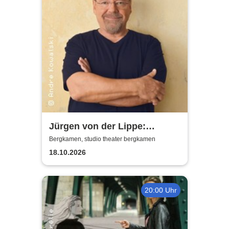
Jürgen von der Lippe:
Sextextsextett - Comedy-
Bergkamen, studio theater bergkamen
Lesung
18.10.2026
20:00 Uhr