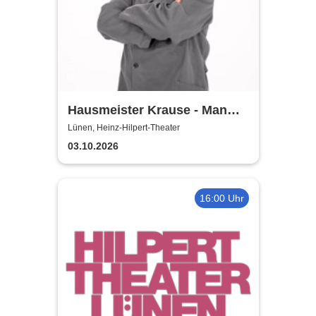
Hausmeister Krause - Man
lebt nur zweimal
Lünen, Heinz-Hilpert-Theater
03.10.2026
16:00 Uhr