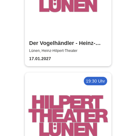
Der Vogelhändler - Heinz-
Hilpert-Theater
Lünen, Heinz-Hilpert-Theater
17.01.2027
19:30 Uhr