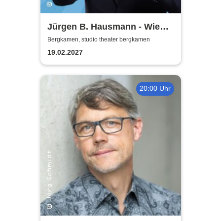
Jürgen B. Hausmann - Wie
das Leben so spielt
Bergkamen, studio theater bergkamen
19.02.2027
20:00 Uhr