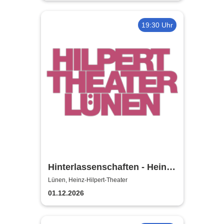
19:30 Uhr
Hinterlassenschaften - Heinz-
Hilpert-Theater
Lünen, Heinz-Hilpert-Theater
01.12.2026