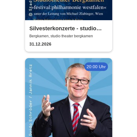
Silvesterkonzerte - studio
theater Bergkamen
Bergkamen, studio theater bergkamen
31.12.2026
20:00 Uhr