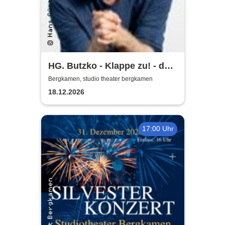
HG. Butzko - Klappe zu! - der
satirische Jahresrückblick
Bergkamen, studio theater bergkamen
18.12.2026
17:00 Uhr