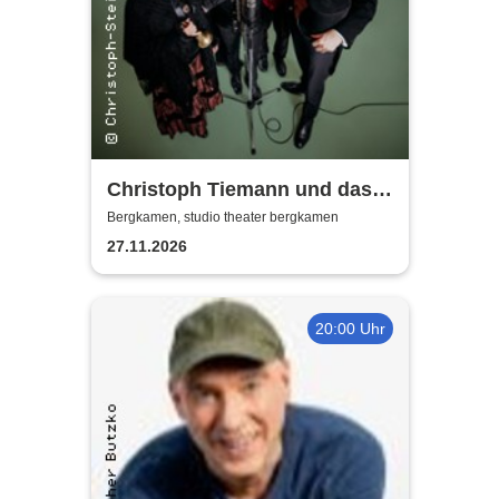
Christoph Tiemann und das
Theater ex libris
Bergkamen, studio theater bergkamen
27.11.2026
20:00 Uhr