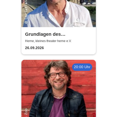
Grundlagen des
Schauspielens - Dr. Christian
Herne, kleines theater herne e.V.
Weymayr
26.09.2026
20:00 Uhr