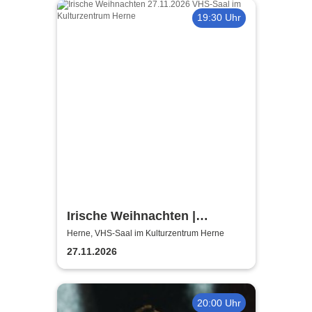
19:30 Uhr
Irische Weihnachten |
Musikalische Lesung mit
Herne, VHS-Saal im Kulturzentrum Herne
Mareike Graepel & Chris
27.11.2026
Donovan
20:00 Uhr