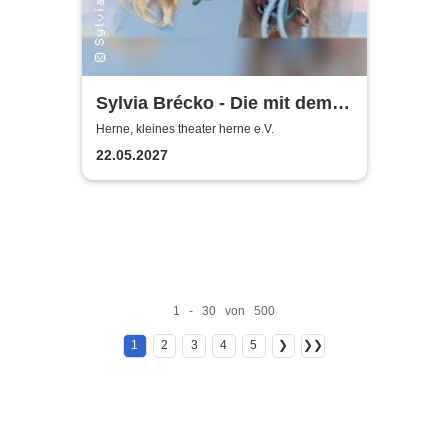
Sylvia Brécko - Die mit dem
Hund geht
Herne, kleines theater herne e.V.
22.05.2027
1 - 30 von 500
1
2
3
4
5
❯
❯❯