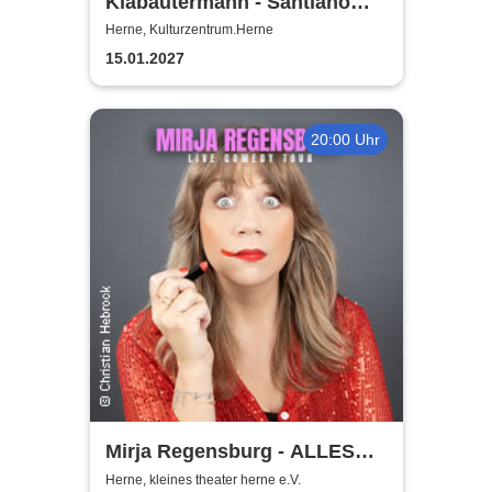
Klabautermann - Santiano
Tribute Show
Herne, Kulturzentrum.Herne
15.01.2027
20:00 Uhr
Mirja Regensburg - ALLES
WIRD GUT!
Herne, kleines theater herne e.V.