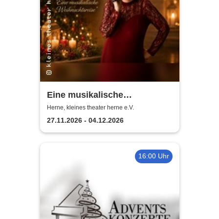
Eine musikalische
Weihnachtsreise - Bella |
Herne, kleines theater herne e.V.
Kleines Theater Herne
27.11.2026 - 04.12.2026
16:00 Uhr