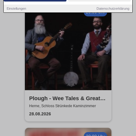
Einstellungen
Datenschutzerklärung
20:00 Uhr
Plough - Wee Tales & Great
Tunes from Scotland
Herne, Schloss Strünkede Kaminzimmer
28.08.2026