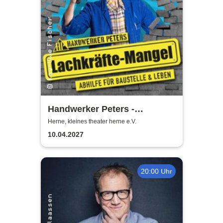
Handwerker Peters -
Lachkräfte-Mangel | Abhilfe
Herne, kleines theater herne e.V.
für Baustelle & Leben
10.04.2027
20:00 Uhr