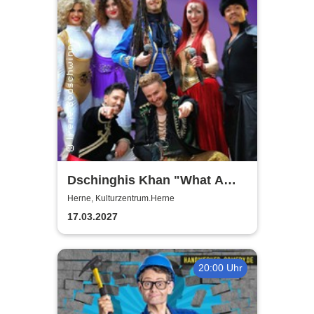
Dschinghis Khan "What A
Wonderful World" - Die
Herne, Kulturzentrum.Herne
Legende auf Tournee
17.03.2027
20:00 Uhr