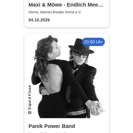
Maxi & Möwe - Endlich Meer!
Interaktives Kindermusical |
Herne, kleines theater herne e.V.
Kleines Theater Herne
04.10.2026
20:00 Uhr
Panik Power Band