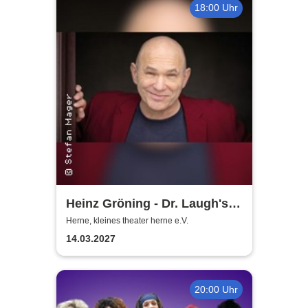
18:00 Uhr
Heinz Gröning - Dr. Laugh's
beste Medizin
Herne, kleines theater herne e.V.
14.03.2027
20:00 Uhr