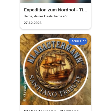
Expedition zum Nordpol - Tim
Silas "Die magische Familien-
Herne, kleines theater herne e.V.
Weihnachtsshow"
27.12.2026
15:00 Uhr