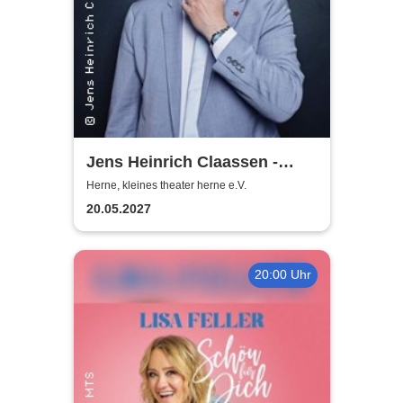
Jens Heinrich Claassen -
Keine Ursache
Herne, kleines theater herne e.V.
20.05.2027
20:00 Uhr