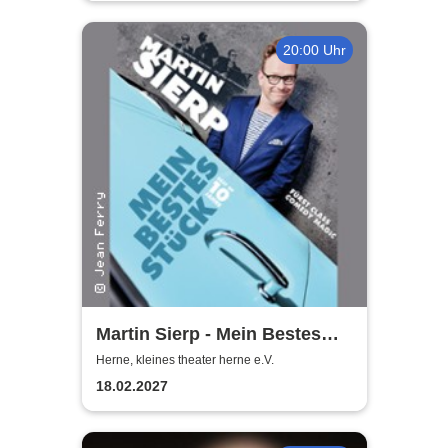
20:00 Uhr
Martin Sierp - Mein Bestes
Stück
Herne, kleines theater herne e.V.
18.02.2027