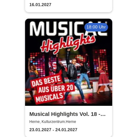
16.01.2027
18:00 Uhr
Musical Highlights Vol. 18 -
Das Beste aus Musical und
Herne, Kulturzentrum.Herne
Film
23.01.2027 - 24.01.2027