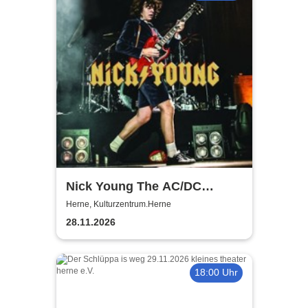
Nick Young The AC/DC
Master-Band
Herne, Kulturzentrum.Herne
28.11.2026
18:00 Uhr