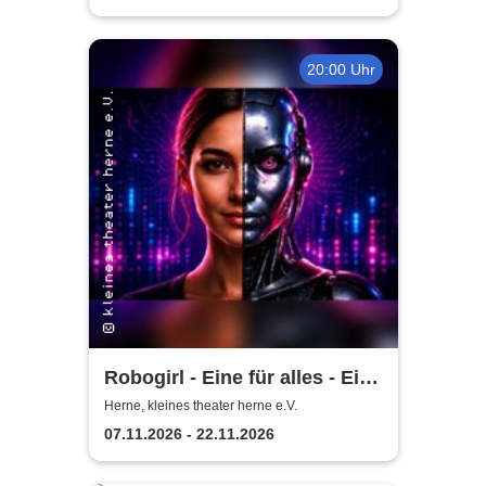
20:00 Uhr
Robogirl - Eine für alles - Eine
Komödie aus der nahen
Herne, kleines theater herne e.V.
Zukunft
07.11.2026 - 22.11.2026