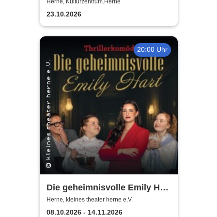
Herne, Kulturzentrum.Herne
23.10.2026
20:00 Uhr
Die geheimnisvolle Emily Hart
- Thrillerkomödie von
Herne, kleines theater herne e.V.
Christian Weymayr
08.10.2026 - 14.11.2026