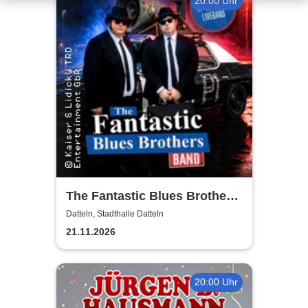
20:00 Uhr
The Fantastic Blues Brothers
Band - On a mission from
Datteln, Stadthalle Datteln
God Tour 2027
21.11.2026
20:00 Uhr