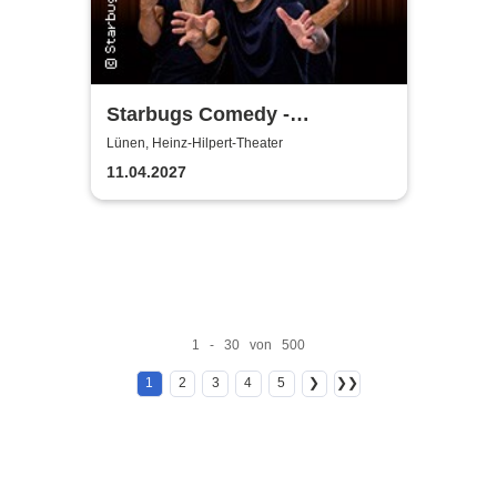
Starbugs Comedy -
Showtime!
Lünen, Heinz-Hilpert-Theater
11.04.2027
1 - 30 von 500
1
2
3
4
5
❯
❯❯