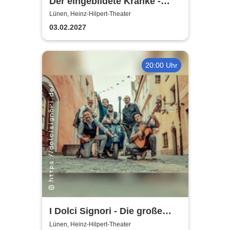
Der eingebildete Kranke -
Heinz-Hilpert-Theater
Lünen, Heinz-Hilpert-Theater
03.02.2027
20:00 Uhr
I Dolci Signori - Die große
Nacht der italienischen
Lünen, Heinz-Hilpert-Theater