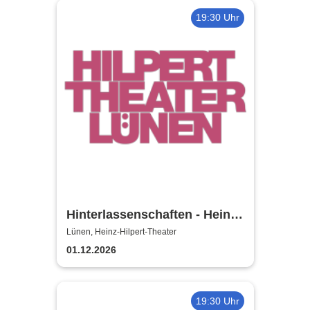
19:30 Uhr
Hinterlassenschaften - Heinz-
Hilpert-Theater
Lünen, Heinz-Hilpert-Theater
01.12.2026
19:30 Uhr