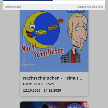
Einstellungen
Datenschutzerklärung
19:30 Uhr
Nachtschnittchen - Helmut
Sanftenschneider
Datteln, KatiElli-Theater
12.10.2026 - 14.12.2026