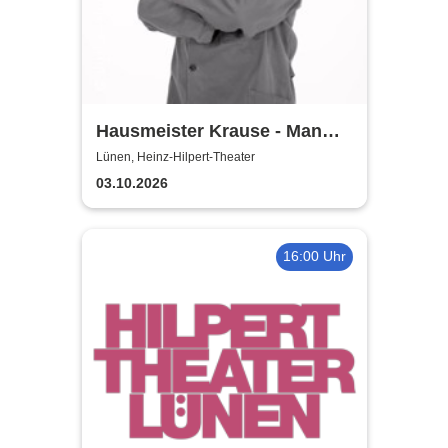
Hausmeister Krause - Man
lebt nur zweimal
Lünen, Heinz-Hilpert-Theater
03.10.2026
16:00 Uhr