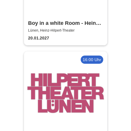
Boy in a white Room - Heinz-
Hilpert-Theater
Lünen, Heinz-Hilpert-Theater
20.01.2027
16:00 Uhr