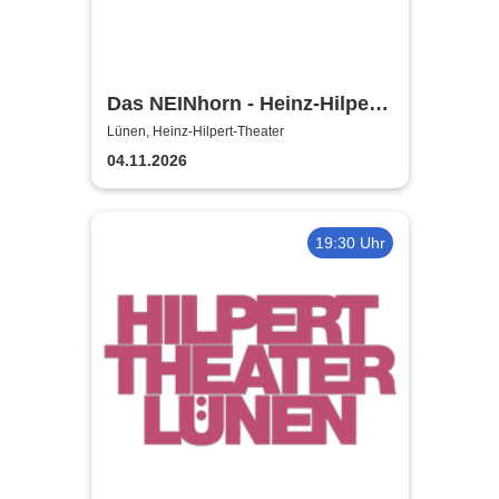
Das NEINhorn - Heinz-Hilpert-
Theater
Lünen, Heinz-Hilpert-Theater
04.11.2026
19:30 Uhr