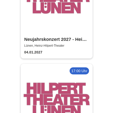
Neujahrskonzert 2027 - Heinz-
Hilpert-Theater
Lünen, Heinz-Hilpert-Theater
04.01.2027
17:00 Uhr