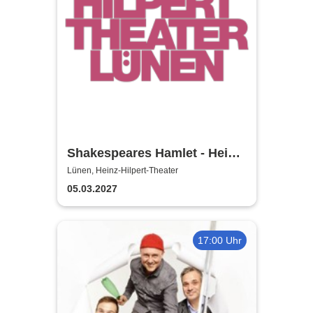
Shakespeares Hamlet - Heinz-
Hilpert-Theater
Lünen, Heinz-Hilpert-Theater
05.03.2027
17:00 Uhr