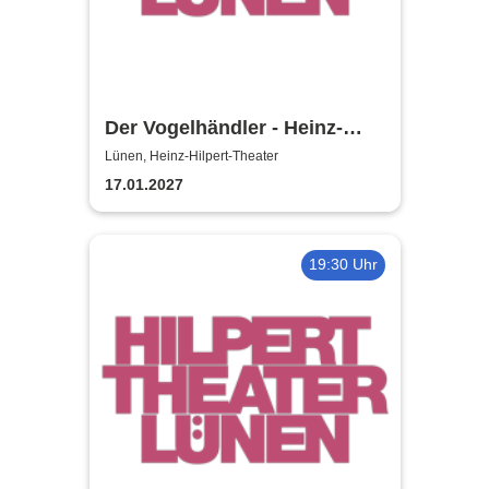
Der Vogelhändler - Heinz-
Hilpert-Theater
Lünen, Heinz-Hilpert-Theater
17.01.2027
19:30 Uhr