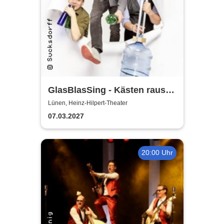
GlasBlasSing - Kästen raus,
Flaschenarbeit!
Lünen, Heinz-Hilpert-Theater
07.03.2027
20:00 Uhr