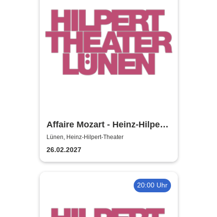
Affaire Mozart - Heinz-Hilpert-
Theater
Lünen, Heinz-Hilpert-Theater
26.02.2027
20:00 Uhr