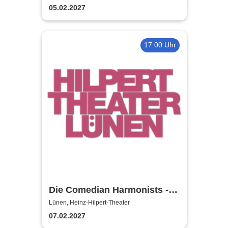
Welthits
05.02.2027
17:00 Uhr
Die Comedian Harmonists -
Heinz-Hilpert-Theater
Lünen, Heinz-Hilpert-Theater
07.02.2027