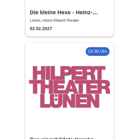
Die kleine Hexe - Heinz-
Hilpert-Theater
Lünen, Heinz-Hilpert-Theater
02.02.2027
19:30 Uhr