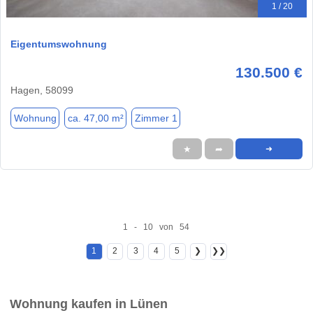
1 / 20
Eigentumswohnung
130.500 €
Hagen, 58099
Wohnung
ca. 47,00 m²
Zimmer 1
★
➦
➜
1 - 10 von 54
1
2
3
4
5
❯
❯❯
Wohnung kaufen in Lünen