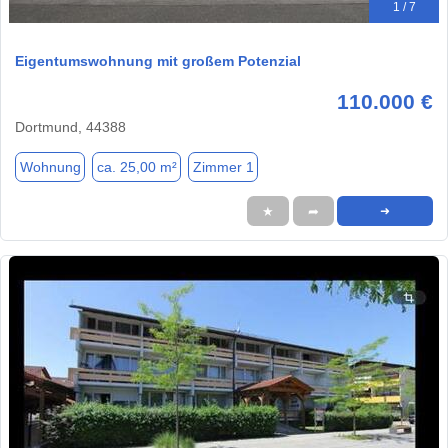
1 / 7
Eigentumswohnung mit großem Potenzial
110.000 €
Dortmund, 44388
Wohnung
ca. 25,00 m²
Zimmer 1
★
➦
➜