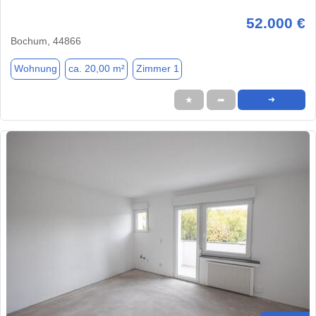
52.000 €
Bochum, 44866
Wohnung
ca. 20,00 m²
Zimmer 1
★
➦
➜