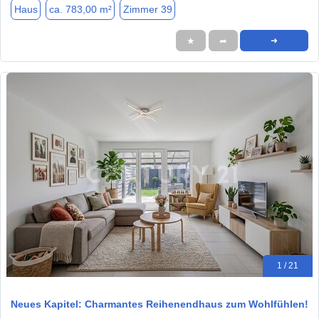
Haus
ca. 783,00 m²
Zimmer 39
★
➦
➜
1 / 21
Neues Kapitel: Charmantes Reihenendhaus zum Wohlfühlen!