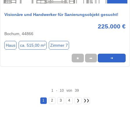
Visionäre und Handwerker für Sanierungsobjekt gesucht!
225.000 €
Bochum, 44866
Haus
ca. 515,00 m²
Zimmer 7
★
➦
➜
1 - 10 von 39
1
2
3
4
❯
❯❯