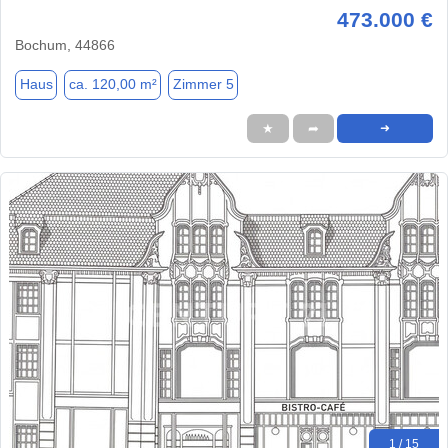
473.000 €
Bochum, 44866
Haus
ca. 120,00 m²
Zimmer 5
★
➦
➜
1 / 15