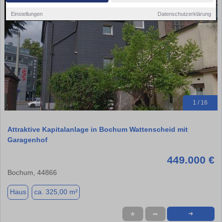
Einstellungen
Datenschutzerklärung
1 / 16
Attraktive Kapitalanlage in Bochum Wattenscheid mit
Garagenhof
449.000 €
Bochum, 44866
Haus
ca. 325,00 m²
★
➦
➜