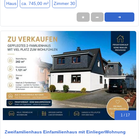
Haus
ca. 745,00 m²
Zimmer 30
★
➦
➜
1 / 17
Zweifamilienhaus Einfamilienhaus mit EinliegerWohnung