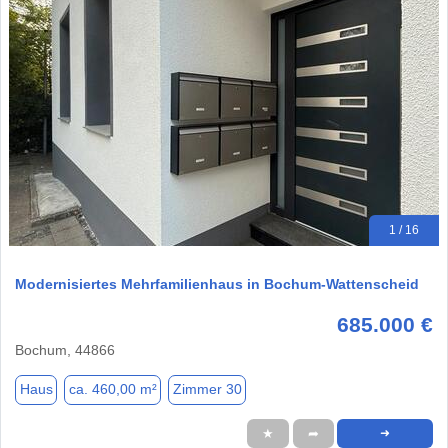
1 / 16
Modernisiertes Mehrfamilienhaus in Bochum-Wattenscheid
685.000 €
Bochum, 44866
Haus
ca. 460,00 m²
Zimmer 30
★
➦
➜