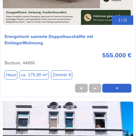
1 / 11
Energetisch sanierte Doppelhaushälfte mit
EinliegerWohnung
555.000 €
Bochum, 44866
Haus
ca. 175,00 m²
Zimmer 8
★
➦
➜