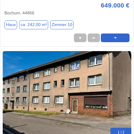
649.000 €
Bochum, 44866
Haus
ca. 242,00 m²
Zimmer 10
★
➦
➜
1 / 2