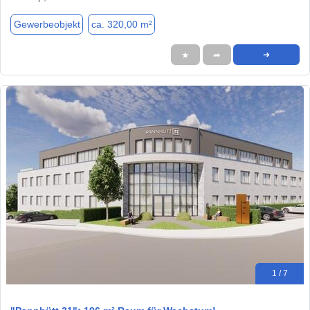
Gewerbeobjekt
ca. 320,00 m²
★
➦
➜
1 / 7