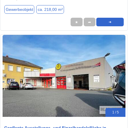
Gewerbeobjekt
ca. 218,00 m²
★
➦
➜
1 / 5
Gepflegte Ausstellungs- und Einzelhandelsfläche in…