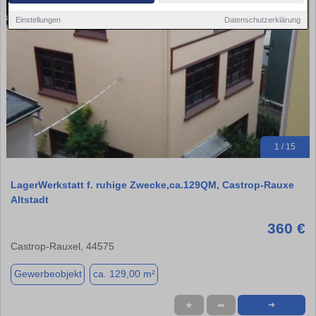
Einstellungen
Datenschutzerklärung
1 / 15
LagerWerkstatt f. ruhige Zwecke,ca.129QM, Castrop-Rauxe
Altstadt
360 €
Castrop-Rauxel, 44575
Gewerbeobjekt
ca. 129,00 m²
★
➦
➜