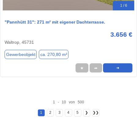
1 / 6
"Pannhütt 31": 271 m² mit eigener Dachterrasse.
3.656 €
Waltrop, 45731
Gewerbeobjekt
ca. 270,80 m²
★
➦
➜
1 - 10 von 500
1
2
3
4
5
❯
❯❯