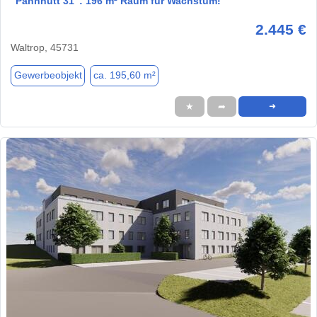
"Pannhütt 31": 196 m² Raum für Wachstum!
2.445 €
Waltrop, 45731
Gewerbeobjekt
ca. 195,60 m²
★
➦
➜