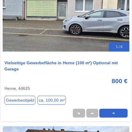
1 / 6
Vielseitige Gewerbefläche in Herne (100 m²) Optional mit
Garage
800 €
Herne, 44625
Gewerbeobjekt
ca. 100,00 m²
★
➦
➜