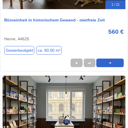
1 / 11
Büroeinheit in historischem Gewand - mietfreie Zeit
560 €
Herne, 44625
Gewerbeobjekt
ca. 80,00 m²
★
➦
➜