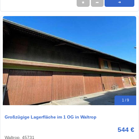
★
➦
➜
1 / 9
Großzügige Lagerfläche im 1 OG in Waltrop
544 €
Waltrop, 45731