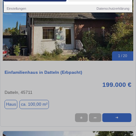
Einstellungen
Datenschutzerklärung
1 / 20
Einfamilienhaus in Datteln (Erbpacht)
199.000 €
Datteln, 45711
Haus
ca. 100,00 m²
★
➦
➜