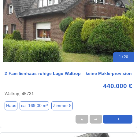
1 / 20
2-Familienhaus-ruhige Lage-Waltrop – keine Maklerprovision
440.000 €
Waltrop, 45731
Haus
ca. 169,00 m²
Zimmer 8
★
➦
➜