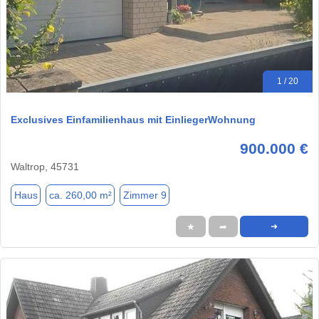
1 / 20
Exclusives Einfamilienhaus mit EinliegerWohnung
900.000 €
Waltrop, 45731
Haus
ca. 260,00 m²
Zimmer 9
★
➦
➜