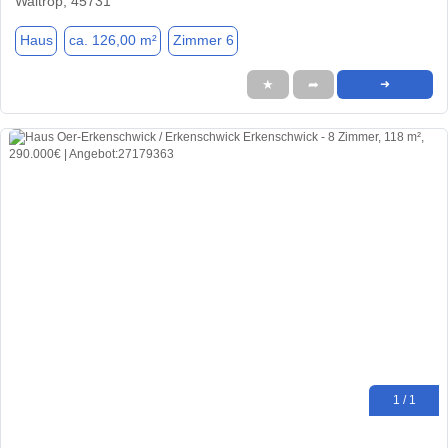
Waltrop, 45731
Haus
ca. 126,00 m²
Zimmer 6
★
➦
➜
1 / 1