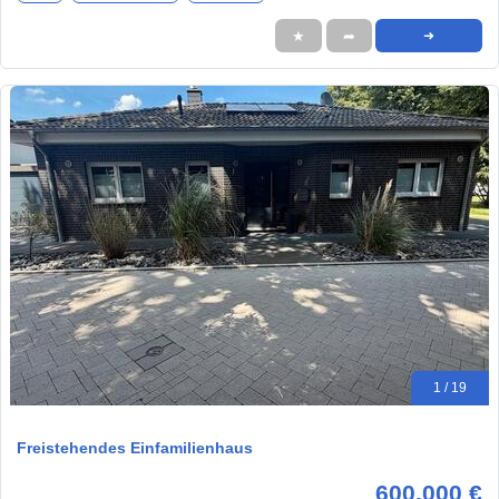
★
➦
➜
1 / 19
Freistehendes Einfamilienhaus
600.000 €