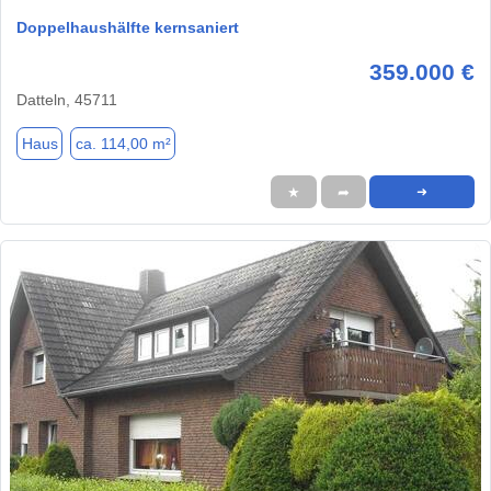
Doppelhaushälfte kernsaniert
359.000 €
Datteln, 45711
Haus
ca. 114,00 m²
★
➦
➜