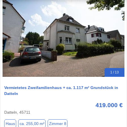
1 / 13
Vermietetes Zweifamilienhaus + ca. 1.117 m² Grundstück in
Datteln
419.000 €
Datteln, 45711
Haus
ca. 255,00 m²
Zimmer 8