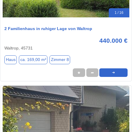
1 / 16
2 Familienhaus in ruhiger Lage von Waltrop
440.000 €
Waltrop, 45731
Haus
ca. 169,00 m²
Zimmer 8
★
➦
➜