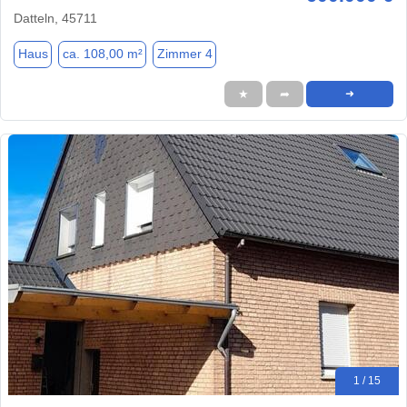
Datteln, 45711
Haus
ca. 108,00 m²
Zimmer 4
★
➦
➜
1 / 15