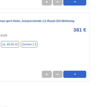
★
➦
➜
man gern Heim. Ansprechende 1,5-Raum-DG-Wohnung
381 €
44339
ca. 40,50 m²
Zimmer 1.5
★
➦
➜