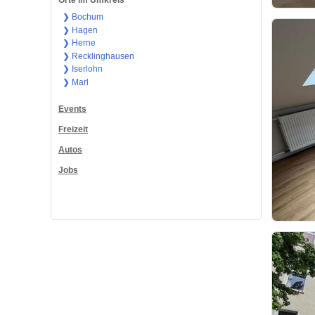
Orte im Umkreis
❯ Bochum
❯ Hagen
❯ Herne
❯ Recklinghausen
❯ Iserlohn
❯ Marl
Events
Freizeit
Autos
Jobs