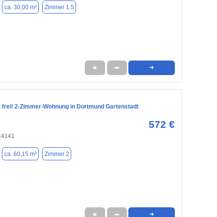
ca. 30,00 m²
Zimmer 1.5
★
➦
➜
frei! 2-Zimmer-Wohnung in Dortmund Gartenstadt
572 €
44141
ca. 60,15 m²
Zimmer 2
★
➦
➜