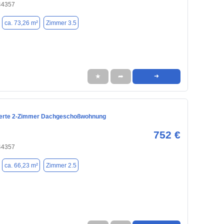
44357
ca. 73,26 m²
Zimmer 3.5
★
➦
➜
ierte 2-Zimmer Dachgeschoßwohnung
752 €
44357
ca. 66,23 m²
Zimmer 2.5