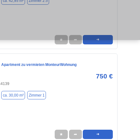
ca. 42,95 m²
Zimmer 2.5
★
➦
➜
es Apartment zu vermieten MonteurWohnung
750 €
44139
ca. 30,00 m²
Zimmer 1
★
➦
➜