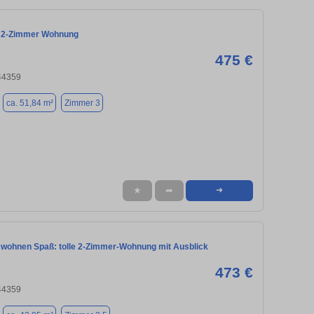
e 2-Zimmer Wohnung
475 €
44359
ca. 51,84 m²
Zimmer 3
★
➦
➜
 wohnen Spaß: tolle 2-Zimmer-Wohnung mit Ausblick
473 €
44359