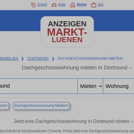
Event
Auto
Immo
Job
ANZEIGEN
MARKT-
LUENEN
MMOBILIEN
❯
DORTMUND
❯
DACHGESCHOSSWOHNUNG-MIETEN
Dachgeschosswohnung mieten in Dortmund – St
×
×
und
Dachgeschosswohnung Mieten
Jetzt eine Dachgeschosswohnung in Dortmund mieten 
tdurchflutet & mit besonderem Charme: Finde jetzt eine Dachgeschosswohnung zur