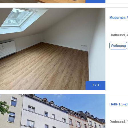
Modernes A
Dortmund, 
Wohnung
1 / 3
Helle 1,5-
Dortmund, 