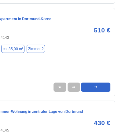
partment in Dortmund-Körne!
510 €
44143
ca. 35,00 m²
Zimmer 2
★
➦
➜
Zimmer-Wohnung in zentraler Lage von Dortmund
430 €
44145