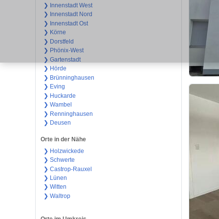
❯ Innenstadt West
❯ Innenstadt Nord
❯ Innenstadt Ost
❯ Körne
❯ Dorstfeld
❯ Phönix-West
❯ Gartenstadt
❯ Hörde
❯ Brünninghausen
❯ Eving
❯ Huckarde
❯ Wambel
❯ Renninghausen
❯ Deusen
Orte in der Nähe
❯ Holzwickede
❯ Schwerte
❯ Castrop-Rauxel
❯ Lünen
❯ Witten
❯ Waltrop