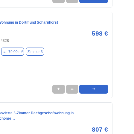
ohnung in Dortmund Scharnhorst
598 €
44328
ca. 79,00 m²
Zimmer 3
★
➦
➜
ovierte 3-Zimmer Dachgeschoßwohnung in
chöner…
807 €