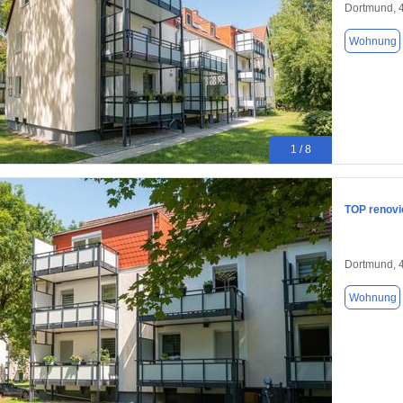
Dortmund, 
Wohnung
1 / 8
TOP renov
Dortmund, 
Wohnung