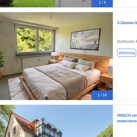
1 / 4
3-Zimmer-W
Dortmund, 
Wohnung
1 / 18
FRISCH ren
wunschers