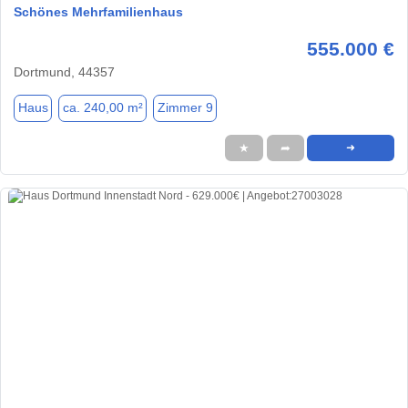
Schönes Mehrfamilienhaus
555.000 €
Dortmund, 44357
Haus
ca. 240,00 m²
Zimmer 9
★
➦
➜