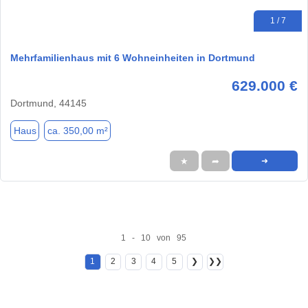
1 / 7
Mehrfamilienhaus mit 6 Wohneinheiten in Dortmund
629.000 €
Dortmund, 44145
Haus
ca. 350,00 m²
★
➦
➜
1 - 10 von 95
1
2
3
4
5
❯
❯❯