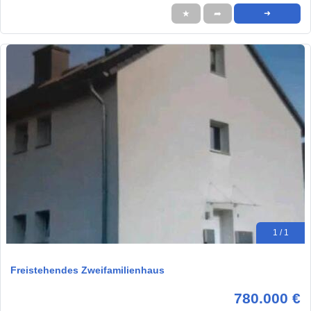
★
➦
➜
1 / 1
Freistehendes Zweifamilienhaus
780.000 €