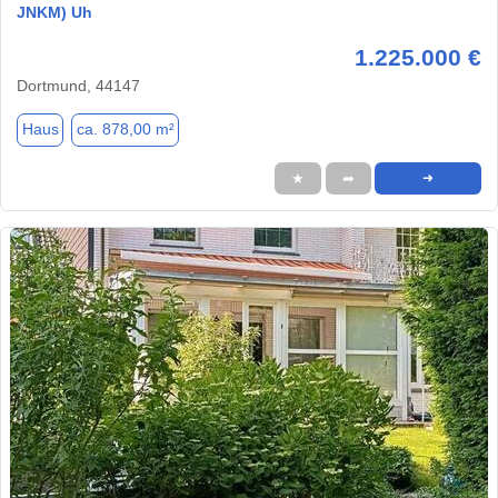
JNKM) Uh
1.225.000 €
Dortmund, 44147
Haus
ca. 878,00 m²
★
➦
➜