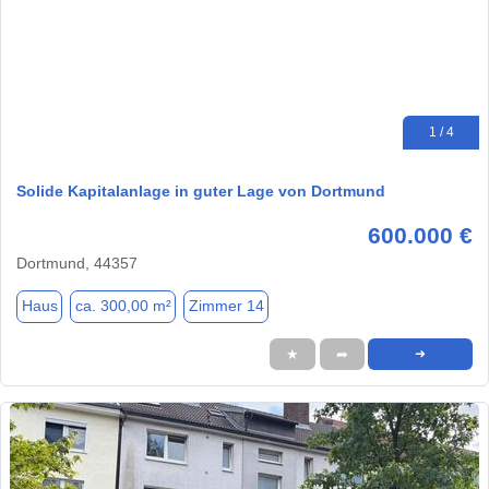
1 / 4
Solide Kapitalanlage in guter Lage von Dortmund
600.000 €
Dortmund, 44357
Haus
ca. 300,00 m²
Zimmer 14
★
➦
➜