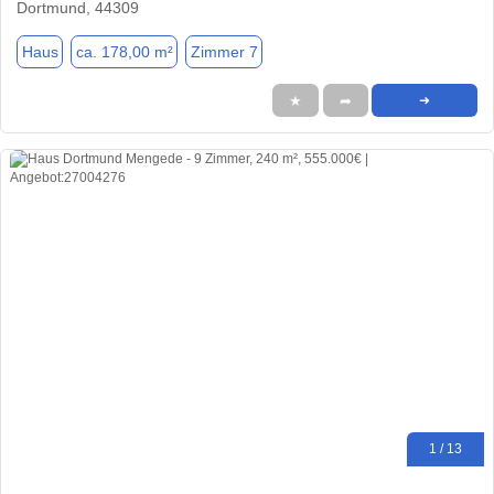
Dortmund, 44309
Haus
ca. 178,00 m²
Zimmer 7
★
➦
➜
1 / 13