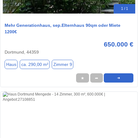
1 / 1
Mehr Generationhaus, sep.Elternhaus 90qm oder Miete
1200€
650.000 €
Dortmund, 44359
Haus
ca. 290,00 m²
Zimmer 9
★
➦
➜