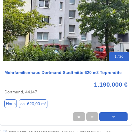
1 / 20
Mehrfamilienhaus Dortmund Stadtmitte 620 m2 Toprendite
1.190.000 €
Dortmund, 44147
Haus
ca. 620,00 m²
★
➦
➜