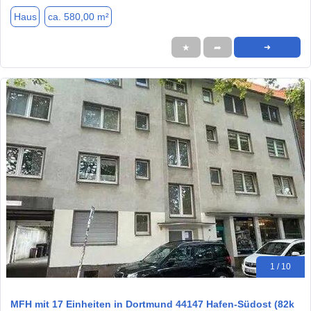
Haus
ca. 580,00 m²
★
➦
➜
1 / 10
MFH mit 17 Einheiten in Dortmund 44147 Hafen-Südost (82k