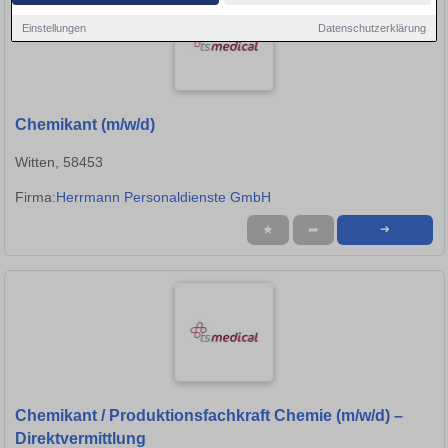
Einstellungen
Datenschutzerklärung
Chemikant (m/w/d)
Witten, 58453
Firma:
Herrmann Personaldienste GmbH
★
➦
➜
Chemikant / Produktionsfachkraft Chemie (m/w/d) –
Direktvermittlung