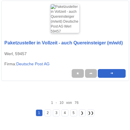
Paketzusteller in Vollzeit - auch Quereinsteiger (m/w/d)
Werl, 59457
Firma:
Deutsche Post AG
★
➦
➜
1 - 10 von 76
1
2
3
4
5
❯
❯❯