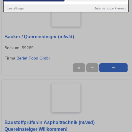
Einstellungen
Datenschutzerklärung
Bäcker / Quereinsteiger (m/w/d)
Beckum, 59269
Firma:
Berief Food GmbH
★
➦
➜
Baustoffprüfer/in Asphalttechnik (m/w/d)
Quereinsteiger Willkommen!