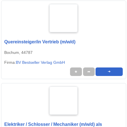
Quereinsteiger/in Vertrieb (m/w/d)
Bochum, 44787
Firma:
BV Bestseller Verlag GmbH
★
➦
➜
Elektriker / Schlosser / Mechaniker (m/w/d) als