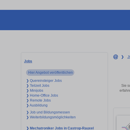
❯
J
Jobs
Hier Angebot veröffentlichen
❯ Quereinsteiger Jobs
Sie s
❯ Teilzeit Jobs
erfahr
❯ Minijobs
❯ Home-Office Jobs
❯ Remote Jobs
❯ Ausbildung
❯ Job und Bildungsmessen
❯ Weiterbildungsmöglichkeiten
❯ Mechatroniker Jobs in Castrop-Rauxel