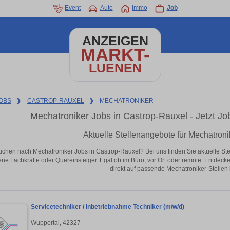
Event
Auto
Immo
Job
ANZEIGEN
MARKT-
LUENEN
OBS
❯
CASTROP-RAUXEL
❯
MECHATRONIKER
Mechatroniker Jobs in Castrop-Rauxel - Jetzt Job
Aktuelle Stellenangebote für Mechatroni
uchen nach Mechatroniker Jobs in Castrop-Rauxel? Bei uns finden Sie aktuelle Stelle
ene Fachkräfte oder Quereinsteiger. Egal ob im Büro, vor Ort oder remote: Entdeck
direkt auf passende Mechatroniker-Stellen 
Servicetechniker / Inbetriebnahme Techniker (m/w/d)
Wuppertal, 42327