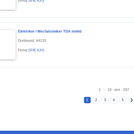
Firma:
SPIE KAS
Elektriker / Mechatroniker TGA m/w/d
Dortmund, 44135
Firma:
SPIE KAS
1 - 10 von 297
1
2
3
4
5
❯