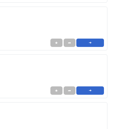
★
➦
➜
★
➦
➜