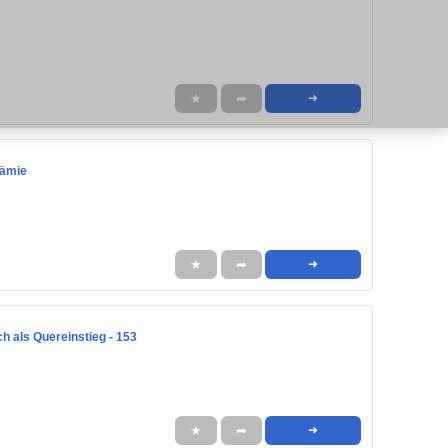
★
➦
➜
rämie
★
➦
➜
h als Quereinstieg - 153
★
➦
➜