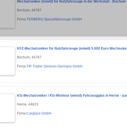
Mechatroniker (m/w/d) für Nutzfahrzeuge in der Werkstatt - Bochum
Bochum, 44787
Firma:
TERBERG Spezialfahrzeuge GmbH
KFZ-Mechatroniker für Nutzfahrzeuge (m/w/d) 5.000 Euro Wechselp
Bochum, 44787
Firma:
TIP Trailer Services Germany GmbH
Kfz-Mechatroniker / Kfz-Monteur (w/m/d) Fahrzeugglas in Herne - auc
Herne, 44623
Firma:
Carglass GmbH