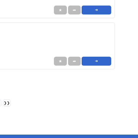
★
➦
➜
★
➦
➜
❯❯