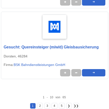
★
➦
➜
Gesucht: Quereinsteiger (m/w/d) Gleisbausicherung
Dorsten, 46284
Firma:
BSK Bahndienstleistungen GmbH
★
➦
➜
1 - 10 von 65
1
2
3
4
5
❯
❯❯