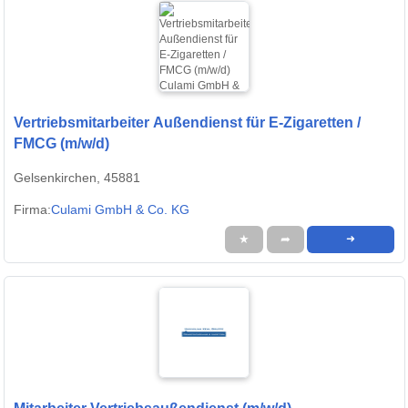
Vertriebsmitarbeiter Außendienst für E-Zigaretten /
FMCG (m/w/d)
Gelsenkirchen, 45881
Firma:
Culami GmbH & Co. KG
★
➦
➜