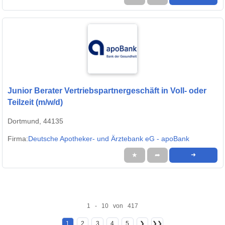
Junior Berater Vertriebspartnergeschäft in Voll- oder
Teilzeit (m/w/d)
Dortmund, 44135
Firma:
Deutsche Apotheker- und Ärztebank eG - apoBank
★
➦
➜
1 - 10 von 417
1
2
3
4
5
❯
❯❯