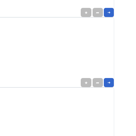
★
➦
➜
★
➦
➜