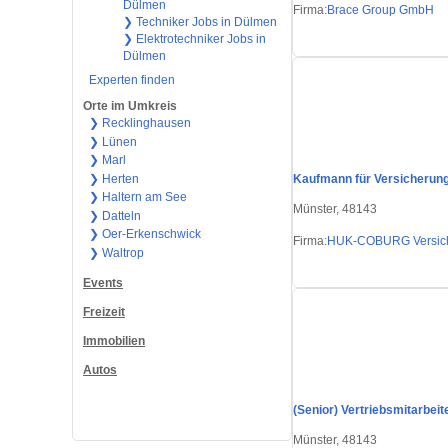
Dülmen
Firma:
Brace Group GmbH
❯ Techniker Jobs in Dülmen
❯ Elektrotechniker Jobs in
Dülmen
Experten finden
Orte im Umkreis
❯ Recklinghausen
❯ Lünen
❯ Marl
❯ Herten
Kaufmann für Versicherunge
❯ Haltern am See
Münster, 48143
❯ Datteln
❯ Oer-Erkenschwick
Firma:
HUK-COBURG Versic
❯ Waltrop
Events
Freizeit
Immobilien
Autos
(Senior) Vertriebsmitarbeit
Münster, 48143