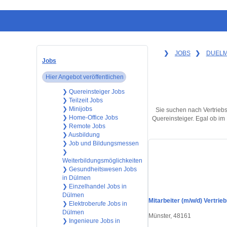
❯
JOBS
❯
DUEL
Jobs
Hier Angebot veröffentlichen
❯ Quereinsteiger Jobs
❯ Teilzeit Jobs
❯ Minijobs
Sie suchen nach Vertriebsm
❯ Home-Office Jobs
Quereinsteiger. Egal ob im 
❯ Remote Jobs
❯ Ausbildung
❯ Job und Bildungsmessen
❯
Weiterbildungsmöglichkeiten
❯ Gesundheitswesen Jobs
in Dülmen
❯ Einzelhandel Jobs in
Dülmen
Mitarbeiter (m/w/d) Vertri
❯ Elektroberufe Jobs in
Dülmen
Münster, 48161
❯ Ingenieure Jobs in