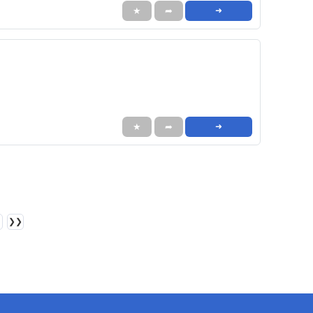
★
➦
➜
★
➦
➜
❯❯