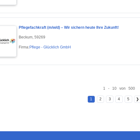
Pflegefachkraft (m/w/d) – Wir sichern heute Ihre Zukunft!
Beckum, 59269
Firma:
Pflege - Glücklich GmbH
1 - 10 von 500
1
2
3
4
5
❯