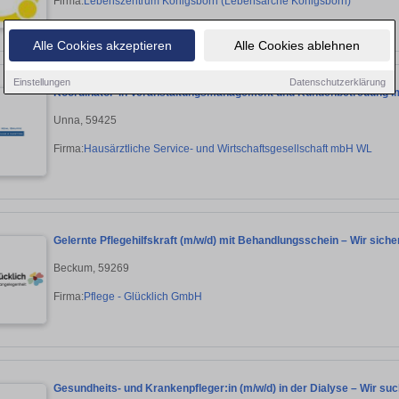
Firma:
Lebenszentrum Königsborn (Lebensarche Königsborn)
Alle Cookies akzeptieren
Alle Cookies ablehnen
Einstellungen
Datenschutzerklärung
Koordinator*in Veranstaltungsmanagement und Kundenbetreuung i
Unna, 59425
Firma:
Hausärztliche Service- und Wirtschaftsgesellschaft mbH WL
Gelernte Pflegehilfskraft (m/w/d) mit Behandlungsschein – Wir siche
Beckum, 59269
Firma:
Pflege - Glücklich GmbH
Gesundheits- und Krankenpfleger:in (m/w/d) in der Dialyse – Wir s