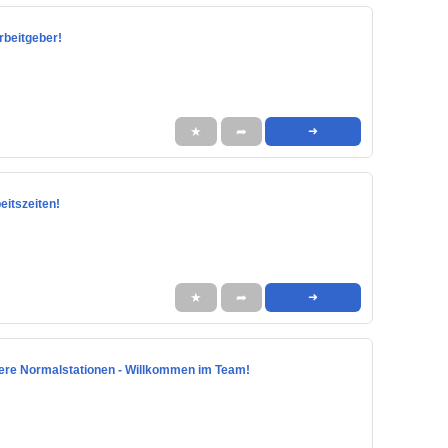
rbeitgeber!
★
➦
➜
eitszeiten!
★
➦
➜
nsere Normalstationen - Willkommen im Team!