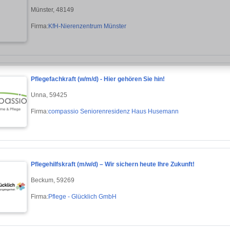
Münster, 48149
Firma:
KfH-Nierenzentrum Münster
Pflegefachkraft (w/m/d) - Hier gehören Sie hin!
Unna, 59425
Firma:
compassio Seniorenresidenz Haus Husemann
Pflegehilfskraft (m/w/d) – Wir sichern heute Ihre Zukunft!
Beckum, 59269
Firma:
Pflege - Glücklich GmbH