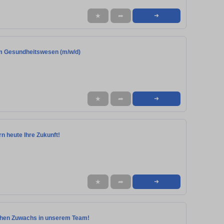
★
➦
➜
m Gesundheitswesen (m/w/d)
★
➦
➜
rn heute Ihre Zukunft!
★
➦
➜
uchen Zuwachs in unserem Team!