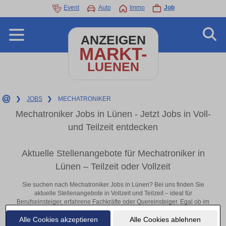
Event
Auto
Immo
Job
ANZEIGEN
MARKT-
LUENEN
❯
JOBS
❯
MECHATRONIKER
Mechatroniker Jobs in Lünen - Jetzt Jobs in Voll-
und Teilzeit entdecken
Aktuelle Stellenangebote für Mechatroniker in
Lünen – Teilzeit oder Vollzeit
Sie suchen nach Mechatroniker Jobs in Lünen? Bei uns finden Sie
aktuelle Stellenangebote in Vollzeit und Teilzeit – ideal für
Berufseinsteiger, erfahrene Fachkräfte oder Quereinsteiger. Egal ob im
Büro, vor Ort oder remote: Entdecken Sie jetzt neue Chancen in Ihrer
Alle Cookies akzeptieren
Alle Cookies ablehnen
Region und bewerben Sie sich direkt auf passende Mechatroniker-