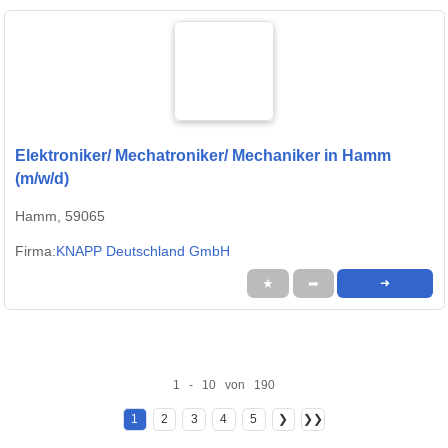
Elektroniker/ Mechatroniker/ Mechaniker in Hamm
(m/w/d)
Hamm, 59065
Firma:
KNAPP Deutschland GmbH
★
➦
➜
1 - 10 von 190
1
2
3
4
5
❯
❯❯