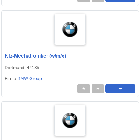
Kfz-Mechatroniker (w/m/x)
Dortmund, 44135
Firma:
BMW Group
★
➦
➜