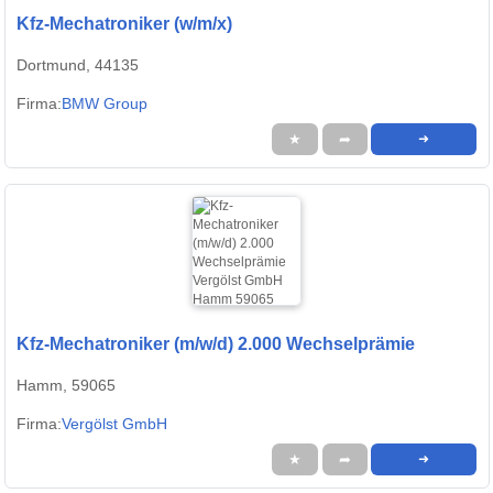
Kfz-Mechatroniker (w/m/x)
Dortmund, 44135
Firma:
BMW Group
★
➦
➜
Kfz-Mechatroniker (m/w/d) 2.000 Wechselprämie
Hamm, 59065
Firma:
Vergölst GmbH
★
➦
➜