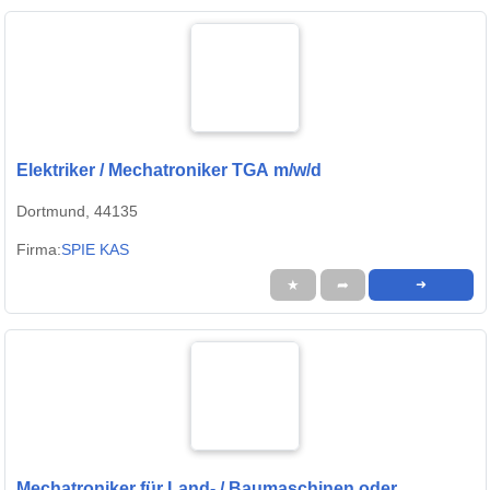
Elektriker / Mechatroniker TGA m/w/d
Dortmund, 44135
Firma:
SPIE KAS
★
➦
➜
Mechatroniker für Land- / Baumaschinen oder