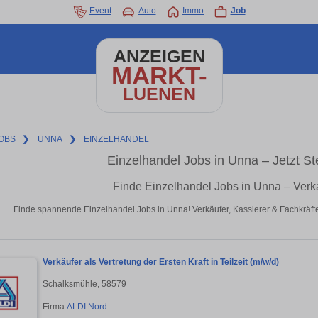
Event
Auto
Immo
Job
ANZEIGEN
MARKT-
LUENEN
OBS
❯
UNNA
❯
EINZELHANDEL
Einzelhandel Jobs in Unna – Jetzt St
Finde Einzelhandel Jobs in Unna – Verk
Finde spannende Einzelhandel Jobs in Unna! Verkäufer, Kassierer & Fachkräfte
Verkäufer als Vertretung der Ersten Kraft in Teilzeit (m/w/d)
Schalksmühle, 58579
Firma:
ALDI Nord