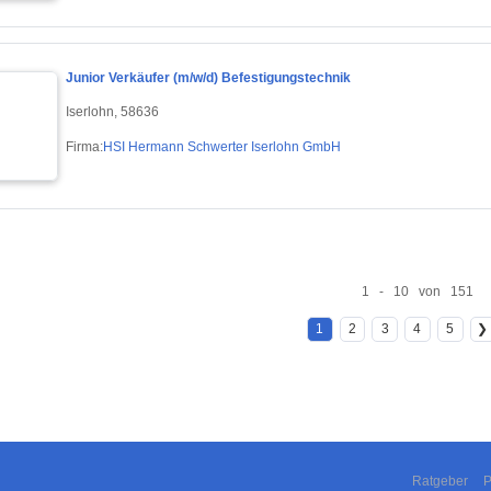
Junior Verkäufer (m/w/d) Befestigungstechnik
Iserlohn, 58636
Firma:
HSI Hermann Schwerter Iserlohn GmbH
1 - 10 von 151
1
2
3
4
5
❯
Ratgeber
P