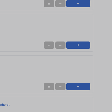
★
➦
➜
★
➦
➜
★
➦
➜
rnhorst