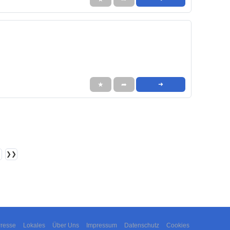
★
➦
➜
❯❯
resse
Lokales
Über Uns
Impressum
Datenschutz
Cookies