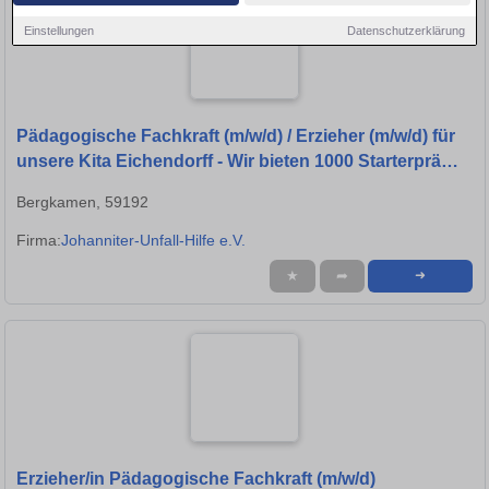
Einstellungen
Datenschutzerklärung
Pädagogische Fachkraft (m/w/d) / Erzieher (m/w/d) für
unsere Kita Eichendorff - Wir bieten 1000 Starterprämie
und/oder bis zu 2000 Umzugsprämie*
Bergkamen, 59192
Firma:
Johanniter-Unfall-Hilfe e.V.
★
➦
➜
Erzieher/in Pädagogische Fachkraft (m/w/d)