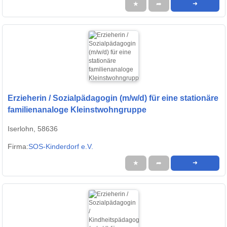
★
➦
➜
Erzieherin / Sozialpädagogin (m/w/d) für eine stationäre
familienanaloge Kleinstwohngruppe
Iserlohn, 58636
Firma:
SOS-Kinderdorf e.V.
★
➦
➜