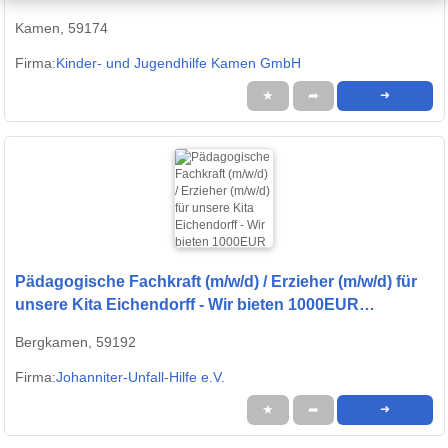
Kamen, 59174
Firma:
Kinder- und Jugendhilfe Kamen GmbH
★
➦
➜
Pädagogische Fachkraft (m/w/d) / Erzieher (m/w/d) für
unsere Kita Eichendorff - Wir bieten 1000EUR
Starterprämie und/oder bis zu 2000EUR
Bergkamen, 59192
Umzugsprämie*
Firma:
Johanniter-Unfall-Hilfe e.V.
★
➦
➜