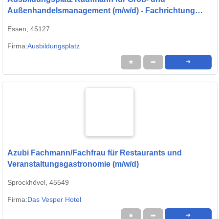
Außenhandelsmanagement (m/w/d) - Fachrichtung
Großhandel
Essen, 45127
Firma:
Ausbildungs­platz
★
➦
➜
Azubi Fachmann/Fachfrau für Restaurants und
Veranstaltungsgastronomie (m/w/d)
Sprockhövel, 45549
Firma:
Das Vesper Hotel
★
➦
➜