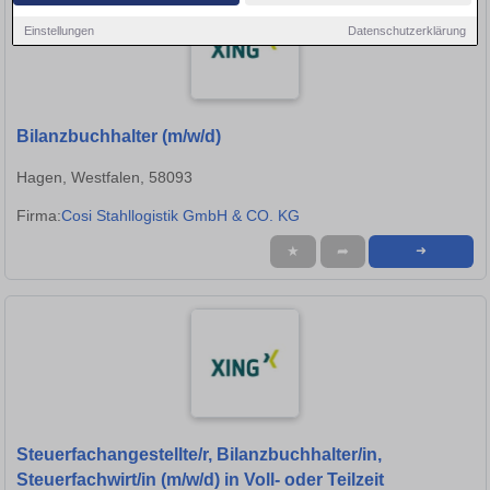
Einstellungen
Datenschutzerklärung
Bilanzbuchhalter (m/w/d)
Hagen, Westfalen, 58093
Firma:
Cosi Stahllogistik GmbH & CO. KG
★
➦
➜
Steuerfachangestellte/r, Bilanzbuchhalter/in,
Steuerfachwirt/in (m/w/d) in Voll- oder Teilzeit