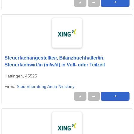
★
➦
➜
Steuerfachangestellte/r, Bilanzbuchhalter/in,
Steuerfachwirt/in (m/w/d) in Voll- oder Teilzeit
Hattingen, 45525
Firma:
Steuerberatung Anna Nieslony
★
➦
➜