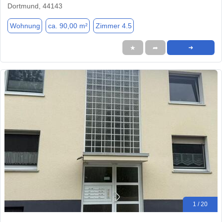
Dortmund, 44143
Wohnung
ca. 90,00 m²
Zimmer 4.5
★
➦
➜
1 / 20