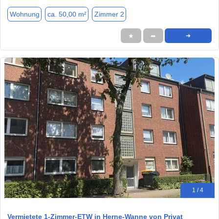
Wohnung
ca. 50,00 m²
Zimmer 2
★
➦
➜
1 / 4
Vermietete 1-Zimmer-ETW in Herne-Wanne von Privat