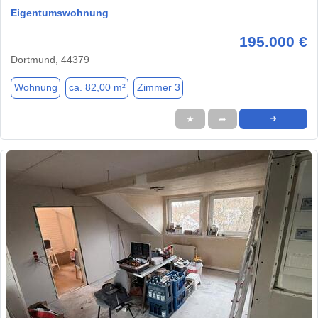
Eigentumswohnung
195.000 €
Dortmund, 44379
Wohnung
ca. 82,00 m²
Zimmer 3
★
➦
➜