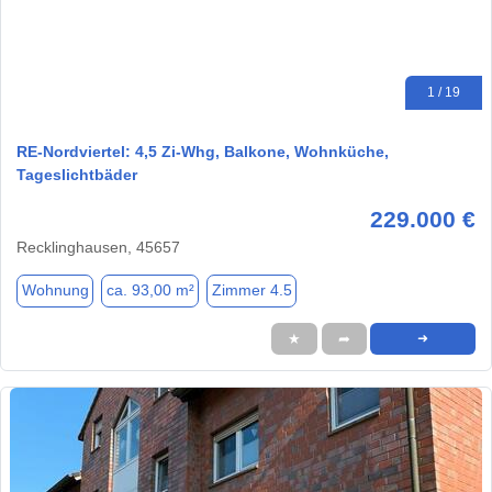
1 / 19
RE-Nordviertel: 4,5 Zi-Whg, Balkone, Wohnküche,
Tageslichtbäder
229.000 €
Recklinghausen, 45657
Wohnung
ca. 93,00 m²
Zimmer 4.5
★
➦
➜