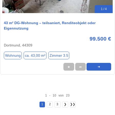
1 / 4
43 m² DG-Wohnung – teilsaniert, Renditeobjekt oder
Eigennutzung
99.500 €
Dortmund, 44309
Wohnung
ca. 43,00 m²
Zimmer 3.5
★
➦
➜
1 - 10 von 23
1
2
3
❯
❯❯