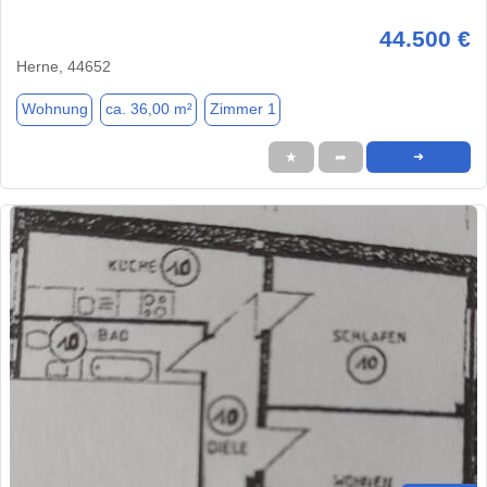
44.500 €
Herne, 44652
Wohnung
ca. 36,00 m²
Zimmer 1
★
➦
➜