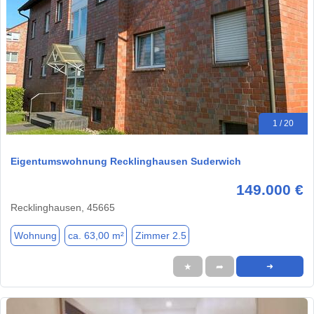
1 / 20
Eigentumswohnung Recklinghausen Suderwich
149.000 €
Recklinghausen, 45665
Wohnung
ca. 63,00 m²
Zimmer 2.5
★
➦
➜