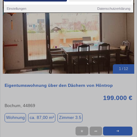
Einstellungen
Datenschutzerklärung
1 / 12
Eigentumswohnung über den Dächern von Höntrop
199.000 €
Bochum, 44869
Wohnung
ca. 87,00 m²
Zimmer 3.5
★
➦
➜