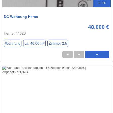
1 / 14
DG Wohnung Herne
48.000 €
Herne, 44628
Wohnung
ca. 46,00 m²
Zimmer 2.5
★
➦
➜