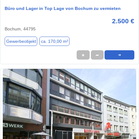
Büro und Lager in Top Lage von Bochum zu vermieten
2.500 €
Bochum, 44795
Gewerbeobjekt
ca. 170,00 m²
★
➦
➜