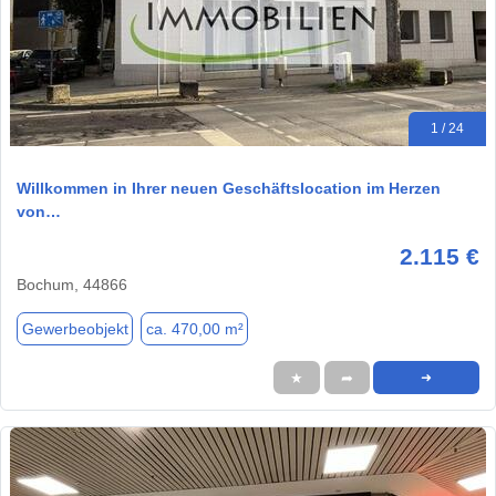
1 / 24
Willkommen in Ihrer neuen Geschäftslocation im Herzen
von…
2.115 €
Bochum, 44866
Gewerbeobjekt
ca. 470,00 m²
★
➦
➜