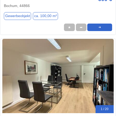
Bochum, 44866
Gewerbeobjekt
ca. 100,00 m²
★
➦
➜
1 / 20