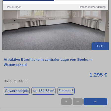
Einstellungen
Datenschutzerklärung
1 / 11
Attraktive Bürofläche in zentraler Lage von Bochum-
Wattenscheid
1.295 €
Bochum, 44866
Gewerbeobjekt
ca. 184,73 m²
Zimmer 8
★
➦
➜