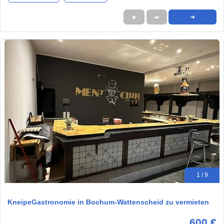
★
➦
➜
1 / 9
KneipeGastronomie in Bochum-Wattenscheid zu vermieten
600 €