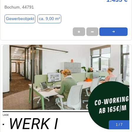
Bochum, 44791
Gewerbeobjekt
ca. 9,00 m²
★
➦
➜
1 / 7