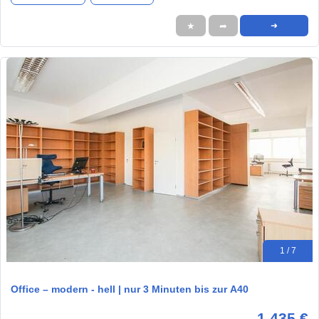
★
➦
➜
1 / 7
Office – modern - hell | nur 3 Minuten bis zur A40
1.435 €