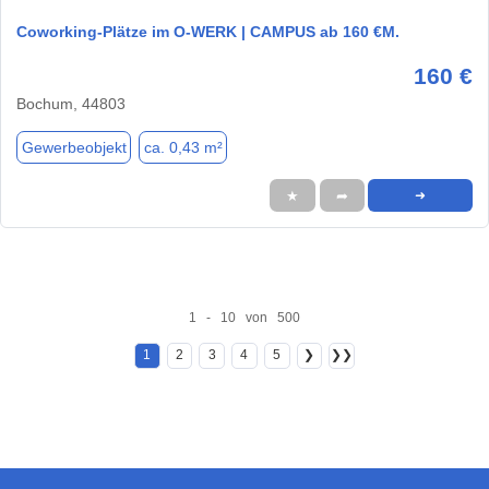
Coworking-Plätze im O-WERK | CAMPUS ab 160 €M.
160 €
Bochum, 44803
Gewerbeobjekt
ca. 0,43 m²
★
➦
➜
1 - 10 von 500
1
2
3
4
5
❯
❯❯