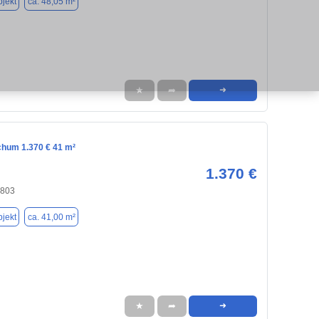
jekt
ca. 48,05 m²
★
➦
➜
chum 1.370 € 41 m²
1.370 €
4803
jekt
ca. 41,00 m²
★
➦
➜