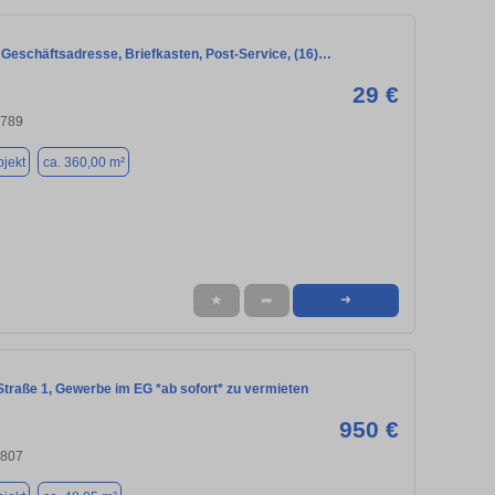
 Geschäftsadresse, Briefkasten, Post-Service, (16)…
29 €
4789
jekt
ca. 360,00 m²
★
➦
➜
Straße 1, Gewerbe im EG *ab sofort* zu vermieten
950 €
4807