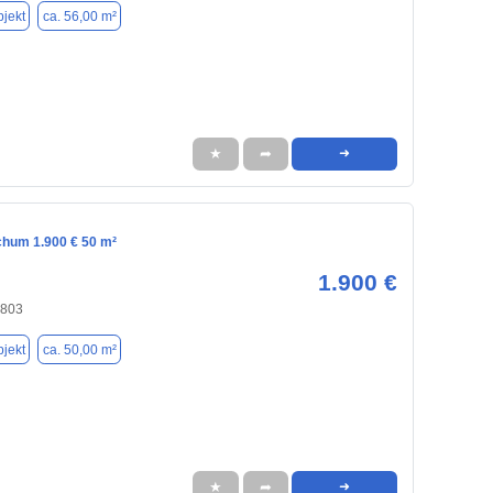
jekt
ca. 56,00 m²
★
➦
➜
chum 1.900 € 50 m²
1.900 €
4803
jekt
ca. 50,00 m²
★
➦
➜