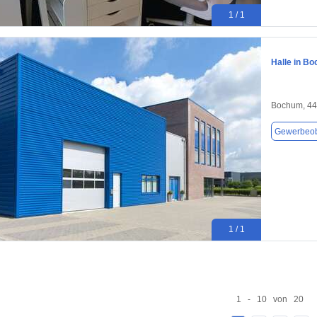
1 / 1
Halle in B
Bochum, 4
Gewerbeob
1 / 1
1 - 10 von 20