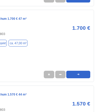
chum 1.700 € 47 m²
1.700 €
4803
jekt
ca. 47,00 m²
★
➦
➜
chum 1.570 € 44 m²
1.570 €
4803