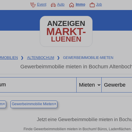
Event
Auto
Immo
Job
ANZEIGEN
MARKT-
LUENEN
MMOBILIEN
❯
ALTENBOCHUM
❯
GEWERBEIMMOBILIE-MIETEN
Gewerbeimmobilie mieten in Bochum Altenboch
×
×
um
Gewerbeimmobilie Mieten
Jetzt eine Gewerbeimmobilie mieten in Boc
Finde Gewerbeimmobilien mieten in Bochum! Büros, Ladenflächen & H