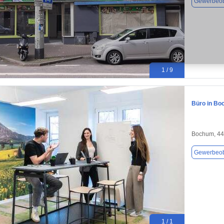
Gewerbeob
1 / 9
Büro in Bo
Bochum, 4
Gewerbeob
1 / 1