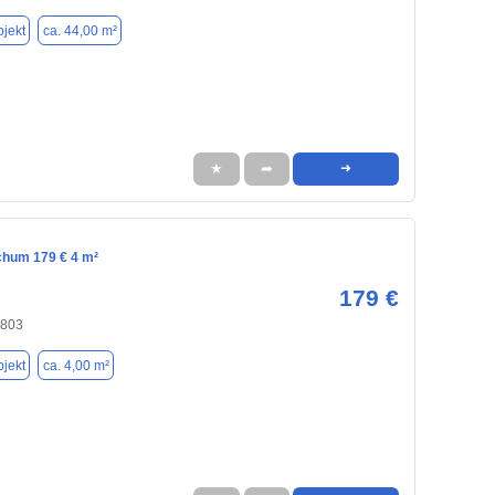
jekt
ca. 44,00 m²
★
➦
➜
chum 179 € 4 m²
179 €
4803
jekt
ca. 4,00 m²