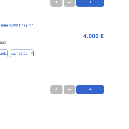
★
➦
➜
ochum 4.000 € 492 m²
4.000 €
4803
jekt
ca. 492,00 m²
★
➦
➜