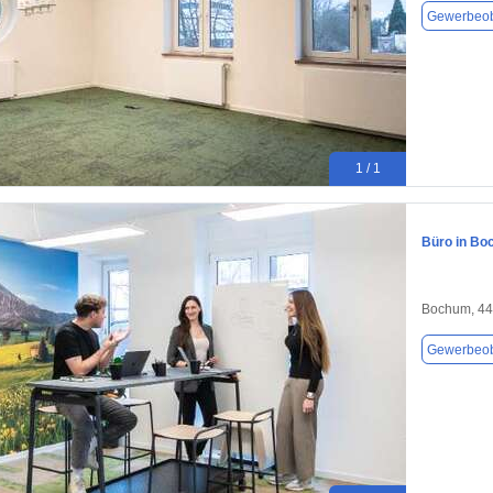
Gewerbeob
1 / 1
Büro in Bo
Bochum, 4
Gewerbeob