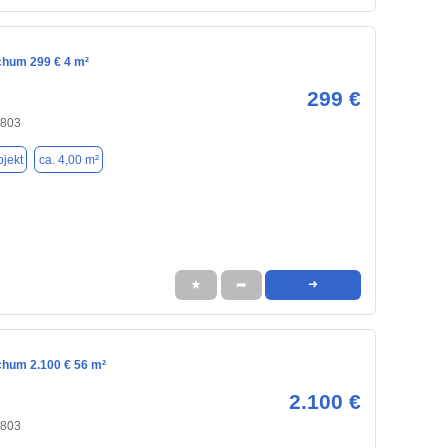
chum 299 € 4 m²
299 €
4803
jekt
ca. 4,00 m²
★
➦
➜
chum 2.100 € 56 m²
2.100 €
4803