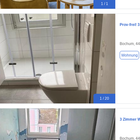
1 / 1
Prov-frei!
Bochum, 4
Wohnung
1 / 20
3 Zimmer W
Bochum, 4