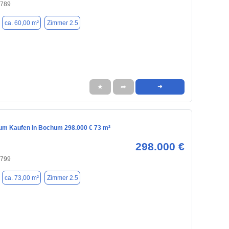
4789
ca. 60,00 m²
Zimmer 2.5
★
➦
➜
m Kaufen in Bochum 298.000 € 73 m²
298.000 €
4799
ca. 73,00 m²
Zimmer 2.5