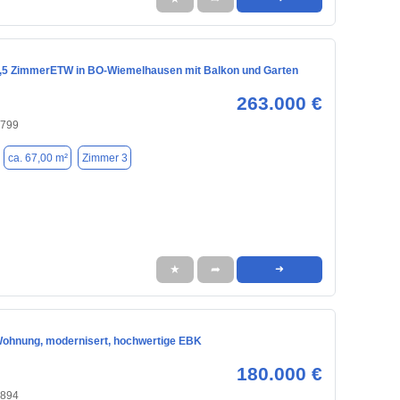
 3,5 ZimmerETW in BO-Wiemelhausen mit Balkon und Garten
263.000 €
4799
ca. 67,00 m²
Zimmer 3
★
➦
➜
ohnung, modernisert, hochwertige EBK
180.000 €
4894