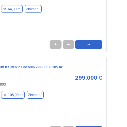
ca. 64,00 m²
Zimmer 3
★
➦
➜
m Kaufen in Bochum 299.000 € 105 m²
299.000 €
4803
ca. 105,00 m²
Zimmer 3