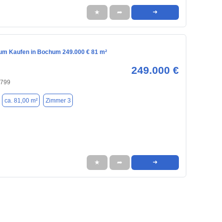
★
➦
➜
m Kaufen in Bochum 249.000 € 81 m²
249.000 €
4799
ca. 81,00 m²
Zimmer 3
★
➦
➜