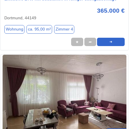
365.000 €
Dortmund, 44149
Wohnung
ca. 95,00 m²
Zimmer 4
★
➦
➜