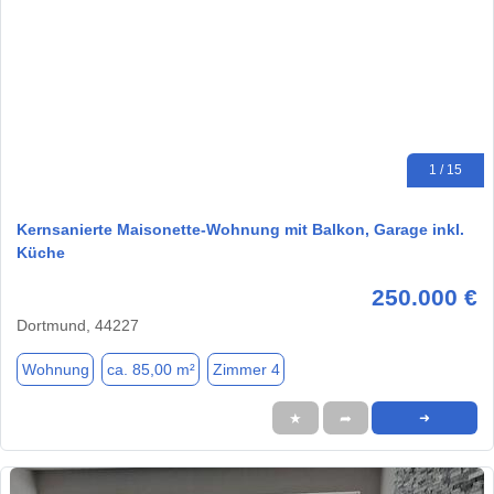
1 / 15
Kernsanierte Maisonette-Wohnung mit Balkon, Garage inkl.
Küche
250.000 €
Dortmund, 44227
Wohnung
ca. 85,00 m²
Zimmer 4
★
➦
➜