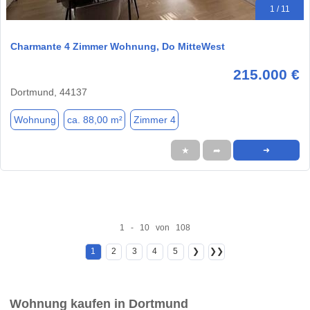
1 / 11
Charmante 4 Zimmer Wohnung, Do MitteWest
215.000 €
Dortmund, 44137
Wohnung
ca. 88,00 m²
Zimmer 4
★
➦
➜
1 - 10 von 108
1
2
3
4
5
❯
❯❯
Wohnung kaufen in Dortmund