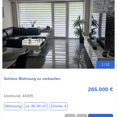
1 / 12
Schöne Wohnung zu verkaufen.
265.000 €
Dortmund, 44309
Wohnung
ca. 86,00 m²
Zimmer 4