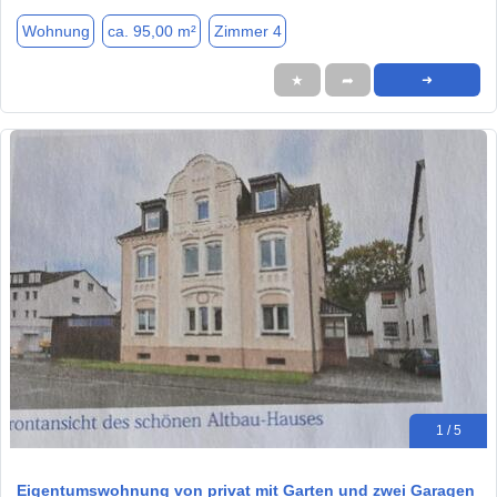
Wohnung
ca. 95,00 m²
Zimmer 4
★
➦
➜
1 / 5
Eigentumswohnung von privat mit Garten und zwei Garagen