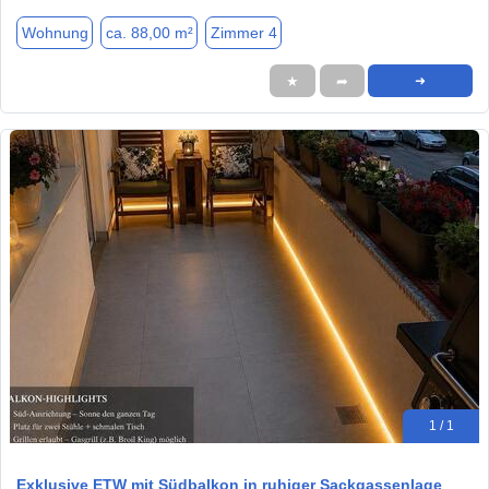
Wohnung
ca. 88,00 m²
Zimmer 4
★
➦
➜
1 / 1
Exklusive ETW mit Südbalkon in ruhiger Sackgassenlage