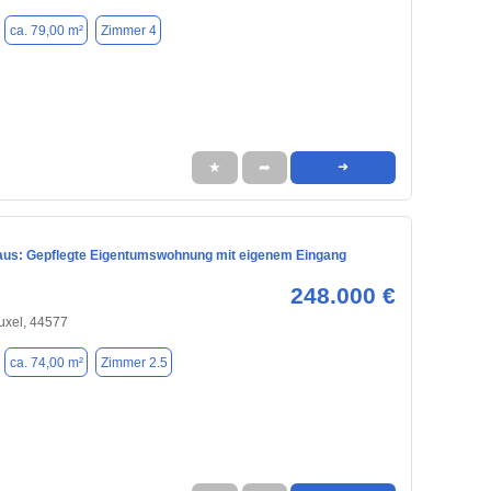
ca. 79,00 m²
Zimmer 4
★
➦
➜
us: Gepflegte Eigentumswohnung mit eigenem Eingang
248.000 €
uxel, 44577
ca. 74,00 m²
Zimmer 2.5