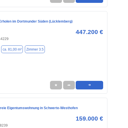
rholen im Dortmunder Süden (Lücklemberg)
447.200 €
44229
ca. 81,00 m²
Zimmer 3.5
★
➦
➜
freie Eigentumswohnung in Schwerte-Westhofen
159.000 €
58239