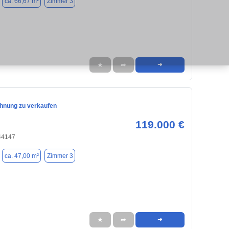
ca. 66,67 m²
Zimmer 3
★
➦
➜
hnung zu verkaufen
119.000 €
44147
ca. 47,00 m²
Zimmer 3
★
➦
➜