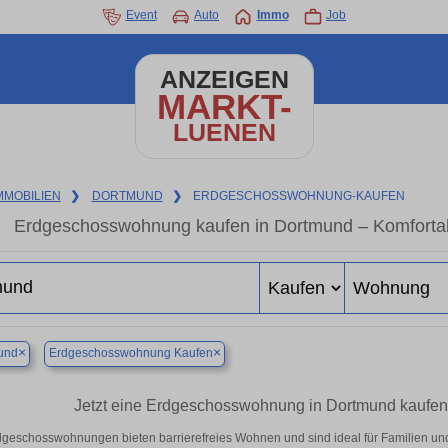
Event
Auto
Immo
Job
ANZEIGEN
MARKT-
LUENEN
MMOBILIEN
❯
DORTMUND
❯
ERDGESCHOSSWOHNUNG-KAUFEN
Erdgeschosswohnung kaufen in Dortmund – Komfortab
×
×
und
Erdgeschosswohnung Kaufen
Jetzt eine Erdgeschosswohnung in Dortmund kaufen – 
geschosswohnungen bieten barrierefreies Wohnen und sind ideal für Familien un