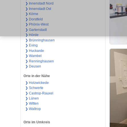
❯ Innenstadt Nord
❯ Innenstadt Ost
❯ Körne
❯ Dorstfeld
❯ Phönix-West
❯ Gartenstadt
❯ Hörde
❯ Brünninghausen
❯ Eving
❯ Huckarde
❯ Wambel
❯ Renninghausen
❯ Deusen
Orte in der Nähe
❯ Holzwickede
❯ Schwerte
❯ Castrop-Rauxel
❯ Lünen
❯ Witten
❯ Waltrop
Orte im Umkreis