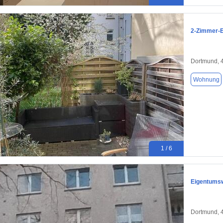
2-Zimmer-E
Dortmund, 
Wohnung
1 / 6
Eigentums
Dortmund, 