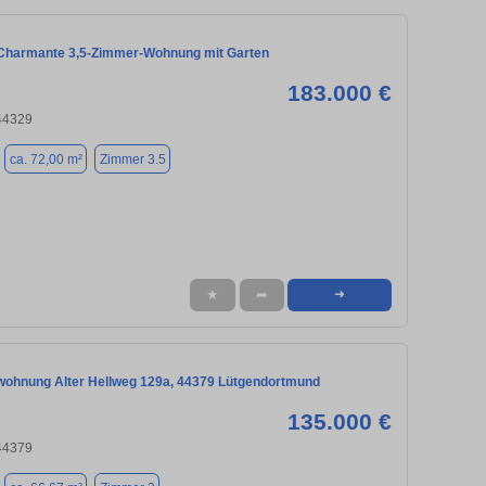
Charmante 3,5-Zimmer-Wohnung mit Garten
183.000 €
44329
ca. 72,00 m²
Zimmer 3.5
★
➦
➜
ohnung Alter Hellweg 129a, 44379 Lütgendortmund
135.000 €
44379