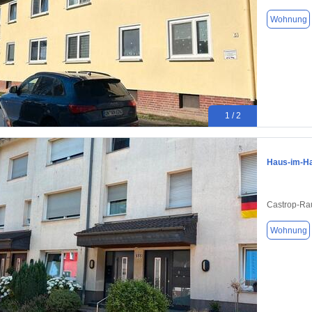
Wohnung
1 / 2
Haus-im-Ha
Castrop-Ra
Wohnung