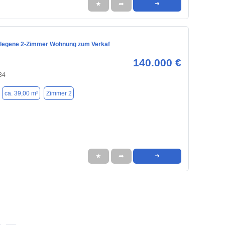
★
➦
➜
elegene 2-Zimmer Wohnung zum Verkaf
140.000 €
34
ca. 39,00 m²
Zimmer 2
★
➦
➜