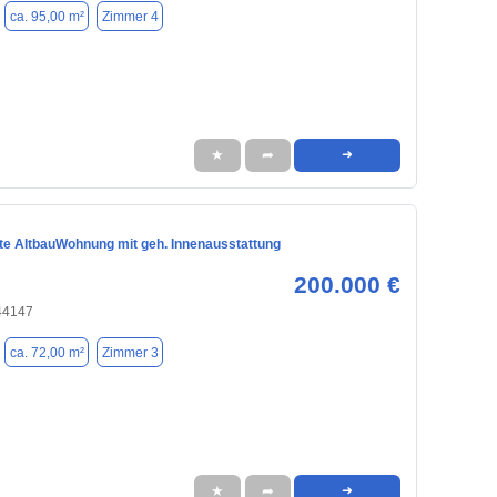
ca. 95,00 m²
Zimmer 4
★
➦
➜
te AltbauWohnung mit geh. Innenausstattung
200.000 €
44147
ca. 72,00 m²
Zimmer 3
★
➦
➜