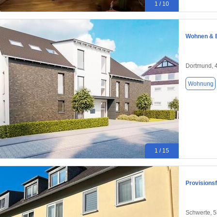
1 / 10
Wohnen & E
Dortmund, 
Wohnung
1 / 15
Provisions
Schwerte, 