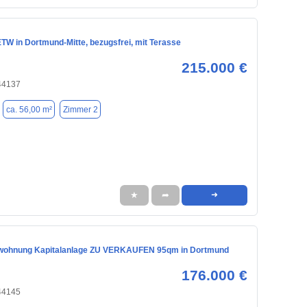
TW in Dortmund-Mitte, bezugsfrei, mit Terasse
215.000 €
44137
ca. 56,00 m²
Zimmer 2
★
➦
➜
wohnung Kapitalanlage ZU VERKAUFEN 95qm in Dortmund
176.000 €
44145