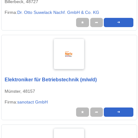
Billerbeck, 48727
Firma:
Dr. Otto Suwelack Nachf. GmbH & Co. KG
★
➦
➜
Elektroniker für Betriebstechnik (m/w/d)
Münster, 48157
Firma:
sanotact GmbH
★
➦
➜