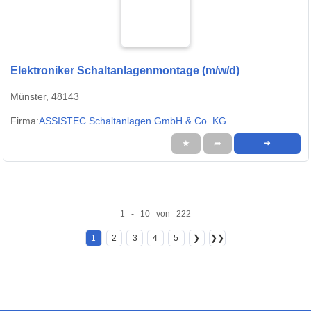
Elektroniker Schaltanlagenmontage (m/w/d)
Münster, 48143
Firma:
ASSISTEC Schaltanlagen GmbH & Co. KG
★
➦
➜
1 - 10 von 222
1
2
3
4
5
❯
❯❯